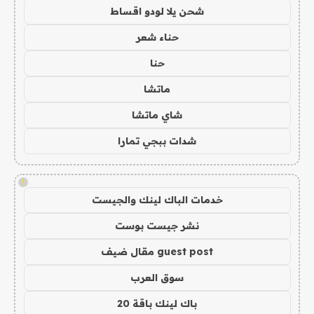
شحن يلا لودو اقساط
حناء شعر
حنا
ماتشا
شاي ماتشا
شدات ببجي تمارا
!
خدمات الباك لينك والجيست
نشر جيست بوست
guest post مقال ضيف
سوق العرب
باك لينك باقة 20