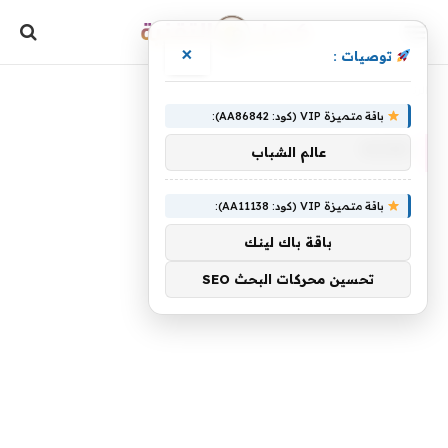
×
توصيات :
»
الرئيسية
Nomi
باقة متميزة VIP (كود: AA86842):
NOMI
عالم الشباب
باقة متميزة VIP (كود: AA11138):
باقة باك لينك
تحسين محركات البحث SEO