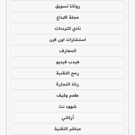
روتانا تسويق
مجلة الابداع
نادي الترددات
استشارات اون لاين
المعارف
هيدب فيديو
رمح التقنية
رذاذ التجارة
طعم وكيف
شهود نت
أركاني
مباشر التقنية