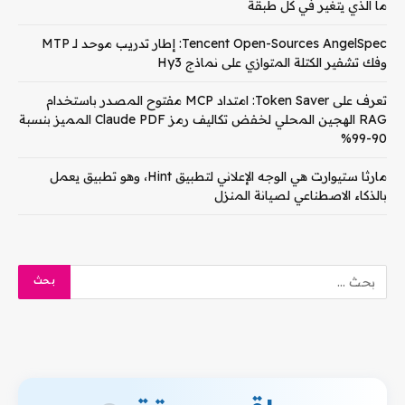
ما الذي يتغير في كل طبقة
Tencent Open-Sources AngelSpec: إطار تدريب موحد لـ MTP
وفك تشفير الكتلة المتوازي على نماذج Hy3
تعرف على Token Saver: امتداد MCP مفتوح المصدر باستخدام
RAG الهجين المحلي لخفض تكاليف رمز Claude PDF المميز بنسبة
90-99%
مارثا ستيوارت هي الوجه الإعلاني لتطبيق Hint، وهو تطبيق يعمل
بالذكاء الاصطناعي لصيانة المنزل