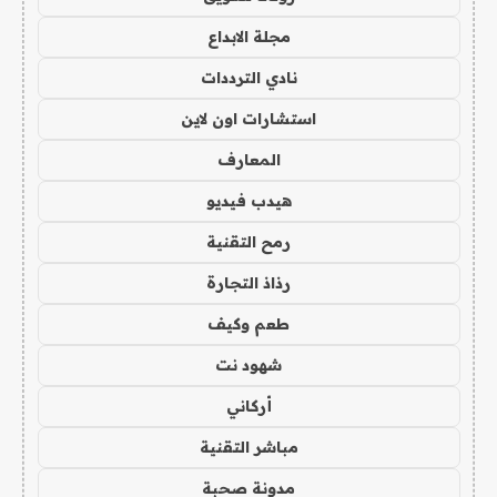
مجلة الابداع
نادي الترددات
استشارات اون لاين
المعارف
هيدب فيديو
رمح التقنية
رذاذ التجارة
طعم وكيف
شهود نت
أركاني
مباشر التقنية
مدونة صحبة