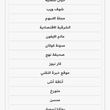
خيال التقنية
شوف ويب
مجلة الاسهم
الشرقية الاقتصادية
عالم الايفون
مدونة كوكان
صحيفة نهج
كار نيوز
موقع خبرة التقني
أناقة أنثى
متورخ
مدسن
روتانا تسويق