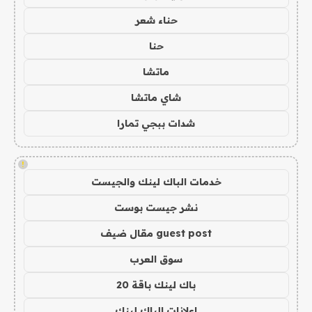
حناء شعر
حنا
ماتشا
شاي ماتشا
شدات ببجي تمارا
!
خدمات الباك لينك والجيست
نشر جيست بوست
guest post مقال ضيف
سوق العرب
باك لينك باقة 20
اعلانات الباك لينك