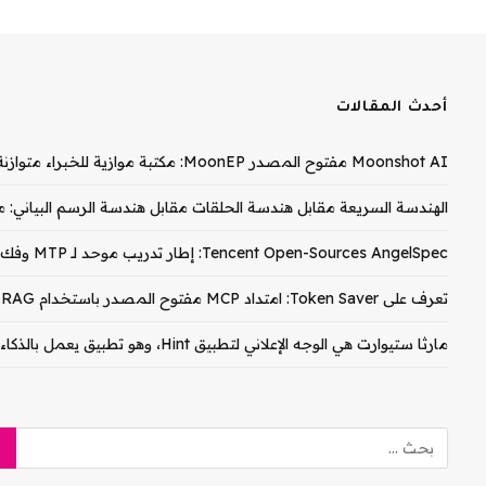
أحدث المقالات
Moonshot AI مفتوح المصدر MoonEP: مكتبة موازية للخبراء متوازنة تمامًا لتدريب وزارة التربية والتعليم
الهندسة السريعة مقابل هندسة الحلقات مقابل هندسة الرسم البياني: م
Tencent Open-Sources AngelSpec: إطار تدريب موحد لـ MTP وفك تشفير الكتلة المتوازي على نماذج Hy3
تعرف على Token Saver: امتداد MCP مفتوح المصدر باستخدام RAG الهجين المحلي لخفض تكاليف رمز Claude PDF المميز بنسبة 90-99%
مارثا ستيوارت هي الوجه الإعلاني لتطبيق Hint، وهو تطبيق يعمل بالذكاء الاصطناعي لصيانة المنزل