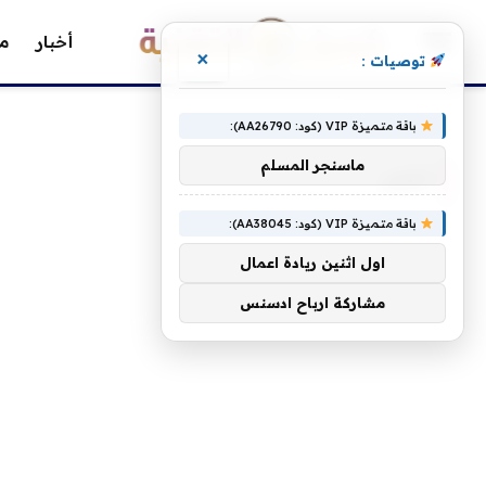
أخبار
مق
×
توصيات :
»
الرئيسية
تتبنى
باقة متميزة VIP (كود: AA26790):
ماسنجر المسلم
تتبنى
باقة متميزة VIP (كود: AA38045):
اول اثنين ريادة اعمال
مشاركة ارباح ادسنس