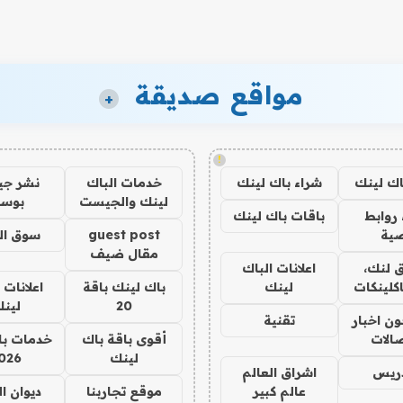
مواقع صديقة
+
!
اك لينك
شراء باك لينك
خدمات الباك
نشر ج
لينك والجيست
بوس
روابط
باقات باك لينك
ية
guest post
سوق ال
مقال ضيف
 لنك،
اعلانات الباك
كلينكات
لينك
باك لينك باقة
اعلانات 
20
لين
ن اخبار
تقنية
صالات
أقوى باقة باك
خدمات با
لينك
026
دريس
اشراق العالم
عالم كبير
موقع تجاربنا
ديوان ا