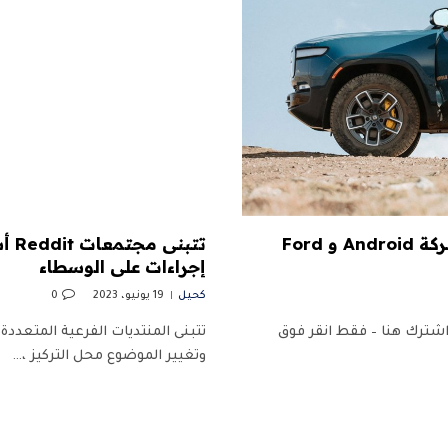
تتبنى Rivian معيار شحن Tesla ، وتضيف Cruise لشركة Android و Ford
تتب
إجراءات على الوسطاء
كحيل
19 يونيو، 2023
0
شترك هنا – فقط انقر فوق
تتبنى المنتديات الفرعية المتعددة
وتغيير الموضوع محل التركيز ،…