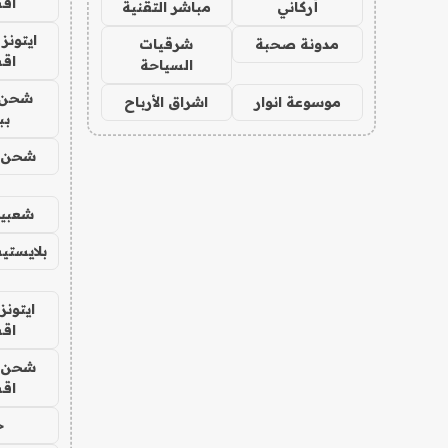
اق
أركاني
مباشر التقنية
ايتونز
مدونة صحبة
شرقيات
اق
السياحة
شحن 
موسوعة انوار
اشراق الأرباح
بب
شحن يل
شعبية
بلايستي
ايتونز
اق
شحن يل
اق
ح