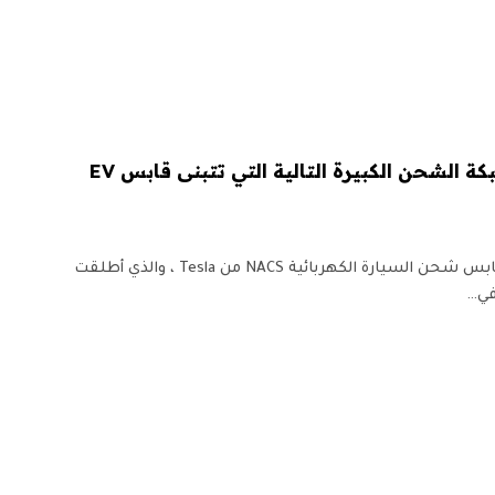
Electrify America هي شبكة الشحن الكبيرة التالية التي تتبنى قابس EV
تضيف Electrify America دعمًا لقابس شحن السيارة الكهربائية NACS من Tesla ، والذي أطلقت
في…