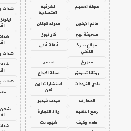
مجلة الاسهم
الشرقية
شدات بب
الاقتصادية
ايتونز
عالم الايفون
مدونة كوكان
اق
صحيفة نهج
كار نيوز
شدات
اق
موقع خبرة
أناقة أنثى
التقني
شدات بب
متورخ
مدسن
شدات
اق
روتانا تسويق
مجلة الابداع
شدات بب
نادي الترددات
استشارات اون
لاين
متجر 
المعارف
هيدب فيديو
شحن يل
رمح التقنية
رذاذ التجارة
اق
طعم وكيف
شهود نت
شدات