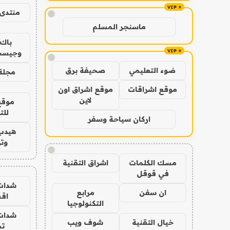
منتدى 
!
ماسنجر المسلم
باك 
وجيست
!
ضوء التعليمي
صحيفة برق
مجلة 
موقع اشراقات
موقع اشراق اون
لاين
موقع
للت
اركان سياحة وسفر
هيدب
وتر
!
مسك الكلمات
اشراق التقنية
في قوقل
شدات
ان سفن
مرابع
اق
التكنولوجيا
شدات
خيال التقنية
شوف ويب
تم