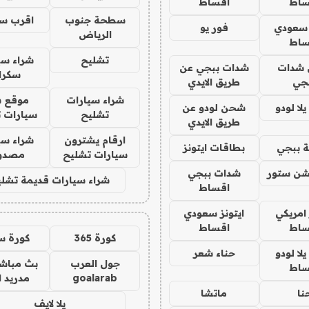
ساط
اقساط
سطحة جنوب
اقرب س
 سعودي
فور يو
الرياض
ساط
تشليح
شراء سي
شدات
شدات ببجي عن
سكرا
جي
طريق الايدي
شراء سيارات
موقع ش
ا لودو
شحن لودو عن
تشليح
سيارات 
طريق الايدي
ارقام يشترون
شراء سي
 ببجي
بطاقات ايتونز
سيارات تشليح
مصدو
شن ستور
شدات ببجي
شراء سيارات قديمة تشلي
اقساط
 امريكي
ايتونز سعودي
ساط
اقساط
كورة 365
كورة س
ا لودو
حناء شعر
جول العرب
بث مباشر
ساط
goalarab
مدريد ا
نا
ماتشا
يلا لايف