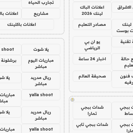
تجارب الحياه
الاشراق
اعلانات الباك
لينك 2026
مشاريع
اعلانات ب
لينك
مصادر التعليم
اعلانات باكلينك
 بوست
تقنية
يو ان بي
الرياضي
يلا شوت
a shoot
 حالة
اخبار 24 ساعة
مباريات اليوم
برشلونة 
عليم
مباشر
 فنون
صحيفة العالم
ريال مدريد
يلا ش
فيه
مباشر
yalla shoot
مباريات 
!
مباش
 ببجي
شدات ببجي
ريال مدريد
يلا ش
ساط
تمارا
مباشر
 ببجي
شدات ببجي تابي
yalla shoot
مباريات 
ارا