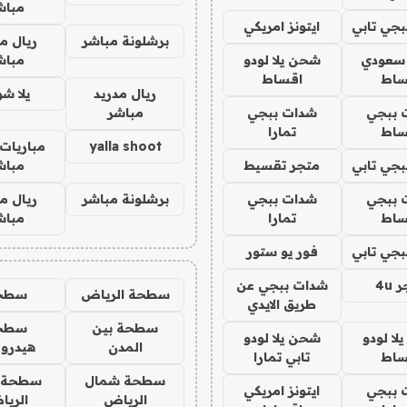
مباش
جي تابي
ايتونز امريكي
برشلونة مباشر
ريال م
 سعودي
شحن يلا لودو
مباش
ساط
اقساط
ريال مدريد
يلا ش
 ببجي
شدات ببجي
مباشر
ساط
تمارا
yalla shoot
مباريات 
جي تابي
متجر تقسيط
مباش
 ببجي
شدات ببجي
برشلونة مباشر
ريال م
ساط
تمارا
مباش
جي تابي
فور يو ستور
4u
شدات ببجي عن
سطحة الرياض
سطح
طريق الايدي
سطحة بين
سطح
ا لودو
شحن يلا لودو
المدن
هيدرو
ساط
تابي تمارا
سطحة شمال
سطحة 
 ببجي
ايتونز امريكي
الرياض
الري