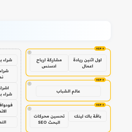
!
شراء ب
اول اثنين ريادة
مشاركة ارباح
اعمال
ادسنس
شراء 
نص
!
اشراق
عالم الشباب
شراء با
فودوافو
!
الات
باقة باك لينك
تحسين محركات
الت
البحث SEO