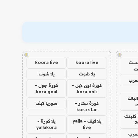
!
!
يست
koora live
koora live
ت
يلا شوت
يلا شوت
عرب
كورة اون لاين -
كورة جول -
kora goal
kora onli
الباك
كورة ستار -
سوريا لايف
ك
kora star
 كلينك
يلا لايف - yalla
يلا كورة -
2
yallakora
live
لعرب