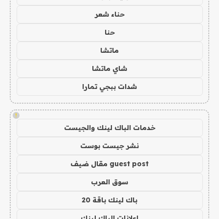
حناء شعر
حنا
ماتشا
شاي ماتشا
شدات ببجي تمارا
!
خدمات الباك لينك والجيست
نشر جيست بوست
guest post مقال ضيف
سوق العرب
باك لينك باقة 20
اعلانات الباك لينك