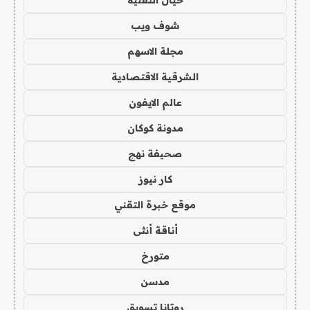
خيال التقنية
شوف ويب
مجلة الاسهم
الشرقية الاقتصادية
عالم الايفون
مدونة كوكان
صحيفة نهج
كار نيوز
موقع خبرة التقني
أناقة أنثى
متورخ
مدسن
روتانا تسويق