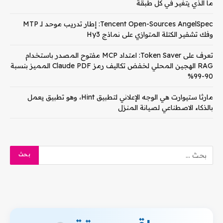
ما الذي يتغير في كل طبقة
Tencent Open-Sources AngelSpec: إطار تدريب موحد لـ MTP
وفك تشفير الكتلة المتوازي على نماذج Hy3
تعرف على Token Saver: امتداد MCP مفتوح المصدر باستخدام
RAG الهجين المحلي لخفض تكاليف رمز Claude PDF المميز بنسبة
90-99%
مارثا ستيوارت هي الوجه الإعلاني لتطبيق Hint، وهو تطبيق يعمل
بالذكاء الاصطناعي لصيانة المنزل