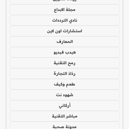
مجلة الابداع
نادي الترددات
استشارات اون لاين
المعارف
هيدب فيديو
رمح التقنية
رذاذ التجارة
طعم وكيف
شهود نت
أركاني
مباشر التقنية
مدونة صحبة