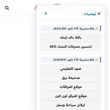
×
توصيات :
»
الرئيسية
النفايات
باقة متميزة VIP (كود: AA11138):
النفايات
باقة باك لينك
تحسين محركات البحث SEO
باقة متميزة VIP (كود: AA35872):
ضوء التعليمي
صحيفة برق
موقع اشراقات
موقع اشراق اون لاين
اركان سياحة وسفر