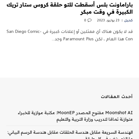
باراماونت بلس أسقطت للتو حلقة كروس ستار تريك
الكبيرة في وقت مبكر
كحيل
23 يوليو، 2023
0
قد لا يكون هناك أي ممثلين أو إعلانات كبيرة في San Diego Comic-
Con هذا العام ، لكن Paramount Plus وجد…
أحدث المقالات
Moonshot AI مفتوح المصدر MoonEP: مكتبة موازية للخبراء
متوازنة تمامًا لتدريب وزارة التربية والتعليم
الهندسة السريعة مقابل هندسة الحلقات مقابل هندسة الرسم البياني:
ما الذي يتغير في كل طبقة