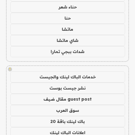
حناء شعر
حنا
ماتشا
شاي ماتشا
شدات ببجي تمارا
!
خدمات الباك لينك والجيست
نشر جيست بوست
guest post مقال ضيف
سوق العرب
باك لينك باقة 20
اعلانات الباك لينك