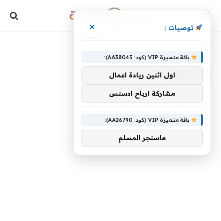
×
توصيات :
»
الرئيسية
أسقطت
باقة متميزة VIP (كود: AA38045):
أسقطت
اول اثنين ريادة اعمال
مشاركة ارباح ادسنس
باقة متميزة VIP (كود: AA26790):
ماسنجر المسلم