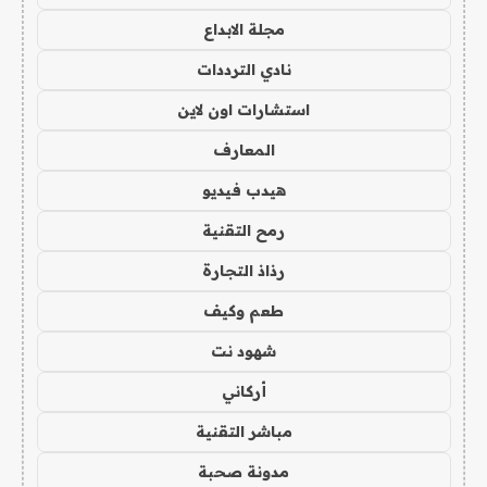
مجلة الابداع
نادي الترددات
استشارات اون لاين
المعارف
هيدب فيديو
رمح التقنية
رذاذ التجارة
طعم وكيف
شهود نت
أركاني
مباشر التقنية
مدونة صحبة