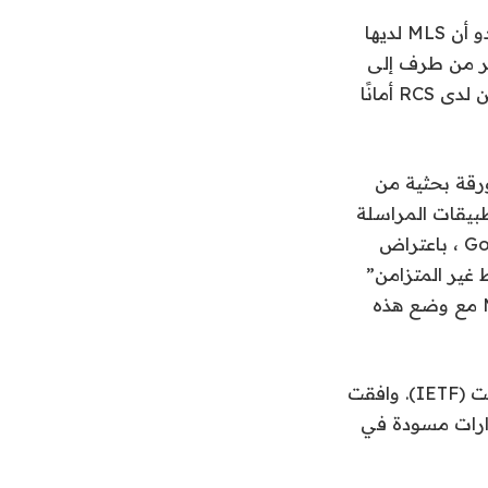
تتطلب قابلية التشغيل البيني الهادف أن تدعم الشركات الكبرى نفس المعيار ، ويبدو أن MLS لديها
نظام المراسلة المشفر من طرف إلى
طرف المدعوم من شركة الاتصالات والمعروف باسم RCS. لفترة من الوقت ، لم يكن لدى RCS أمانًا
أشارت ورقة بحثية من
ام بعض تطبيقات المراسلة
الرئيسية ، بما في ذلك WhatsApp و Facebook Messenger و Google Allo (RIP) ، باعتراض
غير المتزامن”
التي تجعل الرسائل الجماعية من طرف إلى طرف أكثر أمانًا ، وتم إنشاء نظام MLS مع وضع هذه
تم تطوير بروتوكول MLS من قبل منظمة معايير تسمى فرقة عمل هندسة الإنترنت (IETF). وافقت
برت سابقًا إصدارات مسودة في