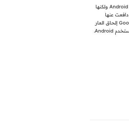
تتجه Google إلى وضع تطبيق MLS الخاص بها مفتوح المصدر في قاعدة بيانات Android ولكنها
م يحدد كيف أو ما إذا كانت رسائل RCS ، التي دافعت عنها
Google خارجيًا لأكثر من عام ، ستعمل مع التشفير المستند إلى MLS. تواصل Google إلحاق العار
بشركة Apple لعدم دعمها RCS ، والتي أصبحت متاحة الآن لأكثر من 800 مليون مستخدم Android.