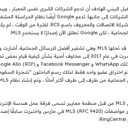
الآن واحدة من أكبر الشركات إلى جانبها. تدعم Google أيضًا 
طلق الآن إصدارًا لا يستخدم MLS.
هناك مشكلة كبيرة قد تحلها MLS وهي تشفير أفضل للرسائل الجماعية. 
جامعة أكسفورد نُشرت في عام 2017 إلى مخاوف أمنية بشأن كيفية قي
تم اختراق عضو واحد فقط. لذلك رسم الباحثون “شجرة السقوط 
الهيئة للتو على نشر مواصفات MLS (RFC 9420) في مارس واخت