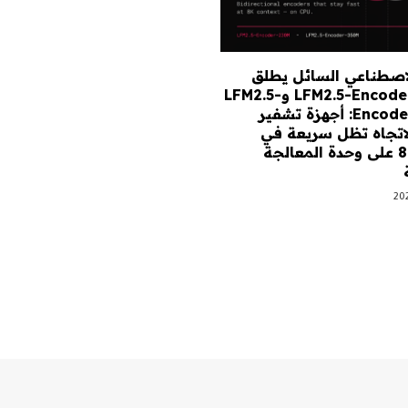
الاصطناعي السائل يطلق
LFM2.5-Encoder-230M وLFM2.5-
Encoder-350M: أجهزة تشفير
الاتجاه تظل سريعة في
سياق 8K على وحدة المعالجة