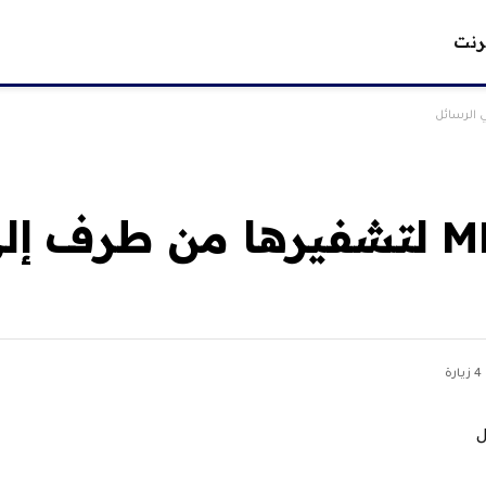
رنت
تعتمد Google نظام MLS لتشفيرها من 
4
زيارة