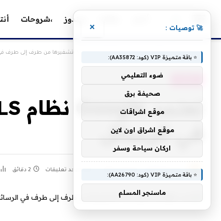
أخبار
مقالات
ويندوز
،شروحات
أنت
×
🚀 توصيات :
»
»
الرئيسية
، مقالات
تعتمد Google نظام MLS لتشفيرها من طرف إلى طرف في الرسائل
⭐ باقة متميزة VIP (كود: AA35872):
ضوء التعليمي
، مقالات
صحيفة برق
موقع اشراقات
في الرسائل
موقع اشراق اون لاين
اركان سياحة وسفر
بواسطة
كحيل
20 يوليو، 2023
لا توجد تعليقات
2 دقائق
⭐ باقة متميزة VIP (كود: AA26790):
ماسنجر المسلم