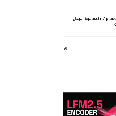
الإلكتروني
Link
يستخدم Redditors بالفعل r / place لمعالجة الجدل
موقع
الويب