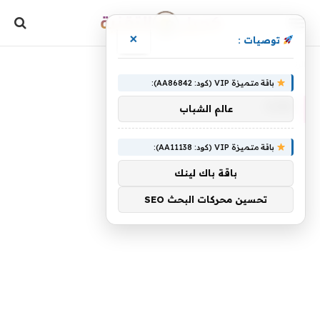
×
توصيات :
»
الرئيسية
GDM
باقة متميزة VIP (كود: AA86842):
GDM
عالم الشباب
باقة متميزة VIP (كود: AA11138):
باقة باك لينك
تحسين محركات البحث SEO