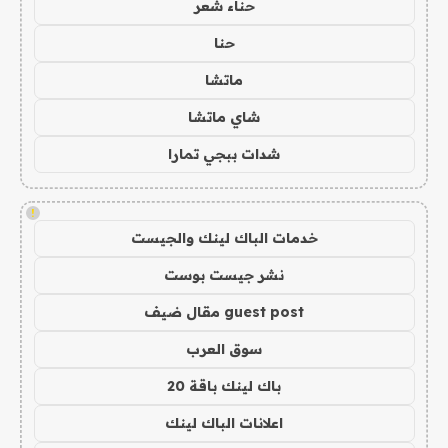
حناء شعر
حنا
ماتشا
شاي ماتشا
شدات ببجي تمارا
!
خدمات الباك لينك والجيست
نشر جيست بوست
guest post مقال ضيف
سوق العرب
باك لينك باقة 20
اعلانات الباك لينك