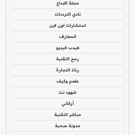
مجلة الابداع
نادي الترددات
استشارات اون لاين
المعارف
هيدب فيديو
رمح التقنية
رذاذ التجارة
طعم وكيف
شهود نت
أركاني
مباشر التقنية
مدونة صحبة