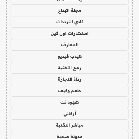
مجلة الابداع
نادي الترددات
استشارات اون لاين
المعارف
هيدب فيديو
رمح التقنية
رذاذ التجارة
طعم وكيف
شهود نت
أركاني
مباشر التقنية
مدونة صحبة