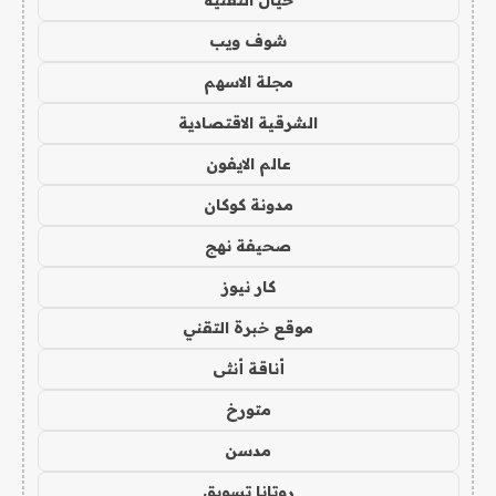
خيال التقنية
شوف ويب
مجلة الاسهم
الشرقية الاقتصادية
عالم الايفون
مدونة كوكان
صحيفة نهج
كار نيوز
موقع خبرة التقني
أناقة أنثى
متورخ
مدسن
روتانا تسويق