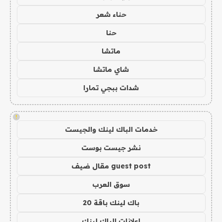
حناء شعر
حنا
ماتشا
شاي ماتشا
شدات ببجي تمارا
!
خدمات الباك لينك والجيست
نشر جيست بوست
guest post مقال ضيف
سوق العرب
باك لينك باقة 20
اعلانات الباك لينك