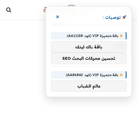
×
توصيات :
»
الرئيسية
DSM
باقة متميزة VIP (كود: AA11138):
DSM
باقة باك لينك
تحسين محركات البحث SEO
باقة متميزة VIP (كود: AA86842):
عالم الشباب