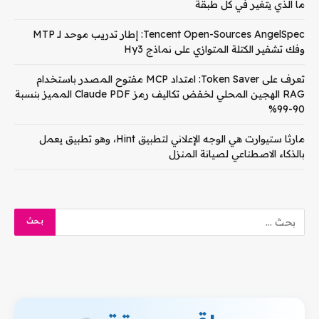
ما الذي يتغير في كل طبقة
Tencent Open-Sources AngelSpec: إطار تدريب موحد لـ MTP
وفك تشفير الكتلة المتوازي على نماذج Hy3
تعرف على Token Saver: امتداد MCP مفتوح المصدر باستخدام
RAG الهجين المحلي لخفض تكاليف رمز Claude PDF المميز بنسبة
90-99%
مارثا ستيوارت هي الوجه الإعلاني لتطبيق Hint، وهو تطبيق يعمل
بالذكاء الاصطناعي لصيانة المنزل