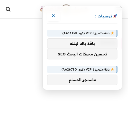
×
توصيات :
»
الرئيسية
Daniel
باقة متميزة VIP (كود: AA11138):
DANIEL
باقة باك لينك
تحسين محركات البحث SEO
باقة متميزة VIP (كود: AA26790):
ماسنجر المسلم