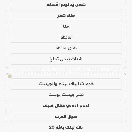
شحن يلا لودو اقساط
حناء شعر
حنا
ماتشا
شاي ماتشا
شدات ببجي تمارا
!
خدمات الباك لينك والجيست
نشر جيست بوست
guest post مقال ضيف
سوق العرب
باك لينك باقة 20