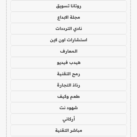
روتانا تسويق
مجلة الابداع
نادي الترددات
استشارات اون لاين
المعارف
هيدب فيديو
رمح التقنية
رذاذ التجارة
طعم وكيف
شهود نت
أركاني
مباشر التقنية