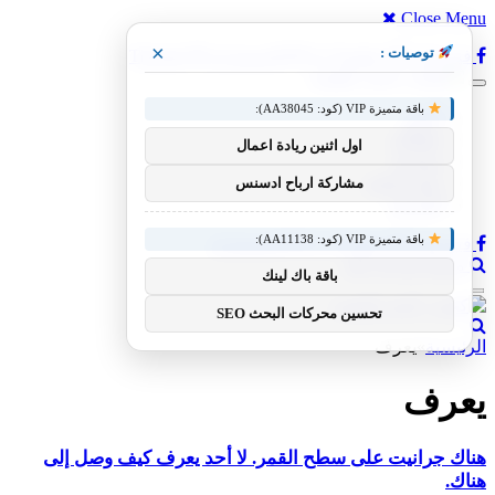
Close Menu
×
توصيات :
فيسبوك
X (Twitter)
الانستغرام
Threads
باقة متميزة VIP (كود: AA38045):
أخبار
مقالات
اول اثنين ريادة اعمال
ويندوز
،شروحات
مشاركة ارباح ادسنس
أنترنت
باقة متميزة VIP (كود: AA11138):
فيسبوك
X (Twitter)
الانستغرام
منصة اشراق لنك
باقة باك لينك
تحسين محركات البحث SEO
الرئيسية
»
يعرف
يعرف
هناك جرانيت على سطح القمر. لا أحد يعرف كيف وصل إلى
هناك.