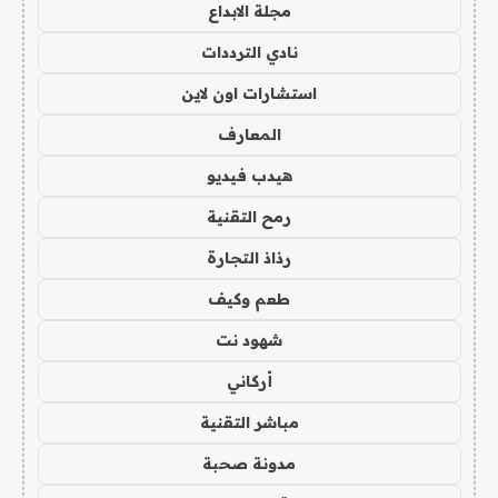
مجلة الابداع
نادي الترددات
استشارات اون لاين
المعارف
هيدب فيديو
رمح التقنية
رذاذ التجارة
طعم وكيف
شهود نت
أركاني
مباشر التقنية
مدونة صحبة