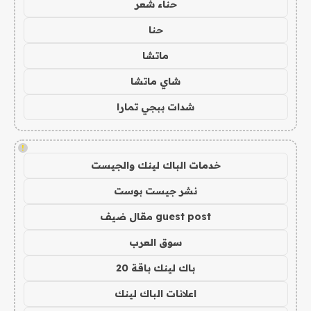
حناء شعر
حنا
ماتشا
شاي ماتشا
شدات ببجي تمارا
!
خدمات الباك لينك والجيست
نشر جيست بوست
guest post مقال ضيف
سوق العرب
باك لينك باقة 20
اعلانات الباك لينك