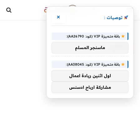
×
توصيات :
»
الرئيسية
لتمكين
باقة متميزة VIP (كود: AA26790):
لتمكين
ماسنجر المسلم
باقة متميزة VIP (كود: AA38045):
اول اثنين ريادة اعمال
مشاركة ارباح ادسنس