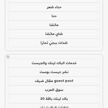
حناء شعر
حنا
ماتشا
شاي ماتشا
شدات ببجي تمارا
!
خدمات الباك لينك والجيست
نشر جيست بوست
guest post مقال ضيف
سوق العرب
باك لينك باقة 20
اعلانات الباك لينك