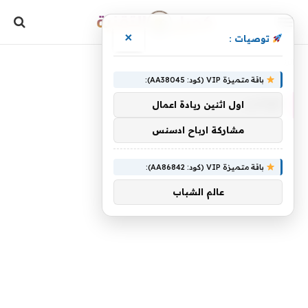
×
توصيات :
»
الرئيسية
فوكس
باقة متميزة VIP (كود: AA38045):
فوكس
اول اثنين ريادة اعمال
مشاركة ارباح ادسنس
باقة متميزة VIP (كود: AA86842):
عالم الشباب