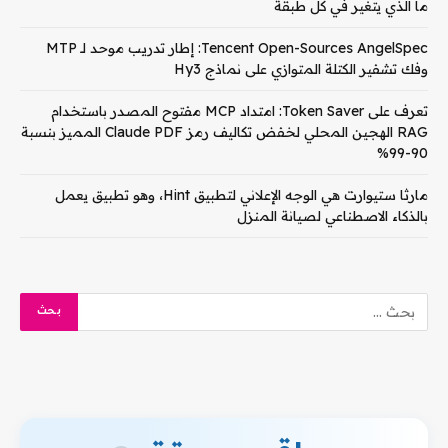
ما الذي يتغير في كل طبقة
Tencent Open-Sources AngelSpec: إطار تدريب موحد لـ MTP
وفك تشفير الكتلة المتوازي على نماذج Hy3
تعرف على Token Saver: امتداد MCP مفتوح المصدر باستخدام
RAG الهجين المحلي لخفض تكاليف رمز Claude PDF المميز بنسبة
90-99%
مارثا ستيوارت هي الوجه الإعلاني لتطبيق Hint، وهو تطبيق يعمل
بالذكاء الاصطناعي لصيانة المنزل