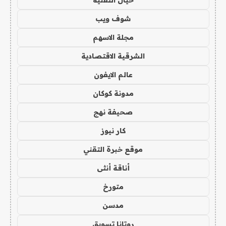
خيال التقنية
شوف ويب
مجلة الاسهم
الشرقية الاقتصادية
عالم الايفون
مدونة كوكان
صحيفة نهج
كار نيوز
موقع خبرة التقني
أناقة أنثى
متورخ
مدسن
روتانا تسويق