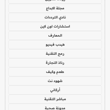
مجلة الابداع
نادي الترددات
استشارات اون لاين
المعارف
هيدب فيديو
رمح التقنية
رذاذ التجارة
طعم وكيف
شهود نت
أركاني
مباشر التقنية
مدونة صحبة