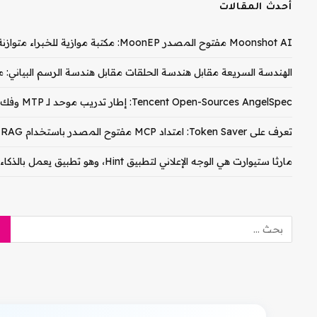
أحدث المقالات
Moonshot AI مفتوح المصدر MoonEP: مكتبة موازية للخبراء متوازنة تمامًا لتدريب وزارة التربية والتعليم
الهندسة السريعة مقابل هندسة الحلقات مقابل هندسة الرسم البياني: م
Tencent Open-Sources AngelSpec: إطار تدريب موحد لـ MTP وفك تشفير الكتلة المتوازي على نماذج Hy3
تعرف على Token Saver: امتداد MCP مفتوح المصدر باستخدام RAG الهجين المحلي لخفض تكاليف رمز Claude PDF المميز بنسبة 90-99%
مارثا ستيوارت هي الوجه الإعلاني لتطبيق Hint، وهو تطبيق يعمل بالذكاء الاصطناعي لصيانة المنزل