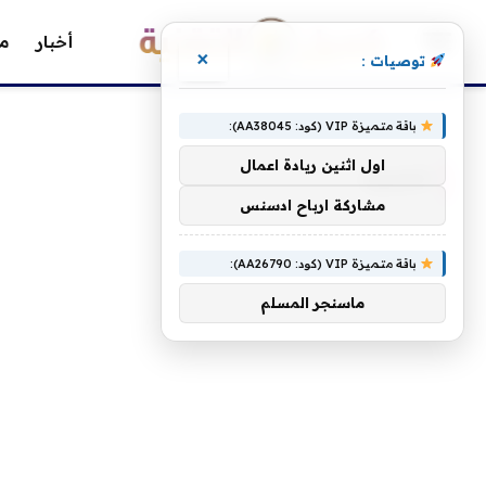
أخبار
مق
×
توصيات :
»
الرئيسية
الحديث
باقة متميزة VIP (كود: AA38045):
اول اثنين ريادة اعمال
الحديث
مشاركة ارباح ادسنس
باقة متميزة VIP (كود: AA26790):
ماسنجر المسلم