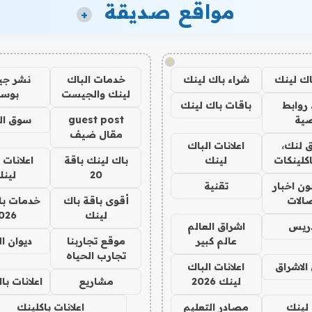
مواقع صديقة
+
!
اك لينك
شراء باك لينك
خدمات الباك
نشر ج
لينك والجيست
بوس
روابط
باقات باك لينك
ية
guest post
سوق ال
مقال ضيف
 لنك،
اعلانات الباك
كلينكات
لينك
باك لينك باقة
اعلانات 
20
لين
ن اخبار
تقنية
صالات
أقوى باقة باك
خدمات با
لينك
026
دريس
اشراق العالم
عالم كبير
موقع تجاربنا
ديوان ا
تجارب الحياه
الاشراق
اعلانات الباك
لينك 2026
مشاريع
اعلانات ب
لينك
مصادر التعليم
اعلانات باكلينك