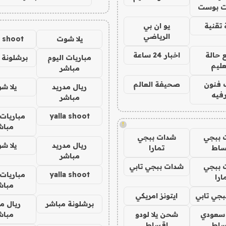
 بوست
تقنية
يو ان بي
الرياضي
يلا شوت
a shoot
 حالة
اخبار 24 ساعة
مباريات اليوم
برشلونة 
عليم
مباشر
 فنون
صحيفة العالم
ريال مدريد
يلا ش
فيه
مباشر
yalla shoot
مباريات 
!
مباش
 ببجي
شدات ببجي
ريال مدريد
يلا ش
ساط
تمارا
مباشر
 ببجي
شدات ببجي تابي
yalla shoot
مباريات 
ارا
مباش
جي تابي
ايتونز امريكي
برشلونة مباشر
ريال م
 سعودي
شحن يلا لودو
مباش
ساط
اقساط