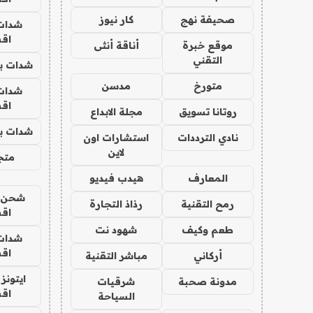
صحيفة نهج
كار نيوز
شدات
اق
موقع خبرة
أناقة أنثى
التقني
شدات بب
متورخ
مدسن
شدات
اق
روتانا تسويق
مجلة الابداع
شدات بب
نادي الترددات
استشارات اون
لاين
متجر 
المعارف
هيدب فيديو
شحن يل
رمح التقنية
رذاذ التجارة
اق
طعم وكيف
شهود نت
شدات
اق
أركاني
مباشر التقنية
ايتونز
مدونة صحبة
شرقيات
اق
السياحة