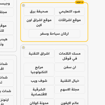
وجيست
!
ضوء التعليمي
صحيفة برق
مجلة 
موقع اشراقات
موقع اشراق اون
لاين
موقع
للت
اركان سياحة وسفر
هيدب
وتر
!
مسك الكلمات
اشراق التقنية
في قوقل
شدات
ان سفن
مرابع
اق
التكنولوجيا
شدات
خيال التقنية
شوف ويب
تم
مجلة الاسهم
الشرقية
شدات بب
الاقتصادية
ايتونز
عالم الايفون
مدونة كوكان
اق