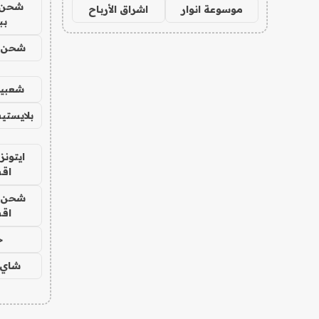
شحن 
موسوعة انوار
اشراق الأرباح
بب
شحن يل
شعبية
بلايستي
ايتونز
اق
شحن يل
اق
ح
شاي 