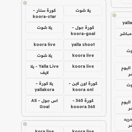
!
يلا شوت
كورة ستار -
!
koora-star
yall
كورة جول -
يلا شوت
مباشر
koora-goal
koora live
yalla shoot
وت
koora live
يلا شوت
koora live
Yalla Live - يلا
اليوم
لايف
ر
كورة اون لاين -
يلا كورة -
وت
yallakora
koora onl
كورة 365 -
اس جول - AS
اليوم
Goal
kooora 365
ر
دريد
!
ر
kora live
koora live