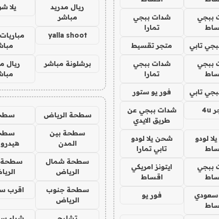
ريال مدريد
يلا ش
 ببجي
شدات ببجي
مباشر
ساط
تمارا
yalla shoot
مباريات 
جي تابي
متجر تقسيط
مباش
 ببجي
شدات ببجي
برشلونة مباشر
ريال م
ساط
تمارا
مباش
جي تابي
فور يو ستور
4u
شدات ببجي عن
سطحة الرياض
سطح
طريق الايدي
سطحة بين
سطح
ا لودو
شحن يلا لودو
المدن
هيدرو
ساط
تابي تمارا
سطحة شمال
سطحة 
 ببجي
ايتونز امريكي
الرياض
الري
ساط
اقساط
سطحة جنوب
اقرب س
 سعودي
فور يو
الرياض
ساط
تشليح
شراء سي