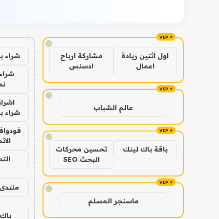
!
شراء ب
اول اثنين ريادة
مشاركة ارباح
اعمال
ادسنس
شراء 
نص
!
اشراق
عالم الشباب
شراء با
فودوافو
!
الات
باقة باك لينك
تحسين محركات
الت
البحث SEO
منتدى 
!
ماسنجر المسلم
باك 