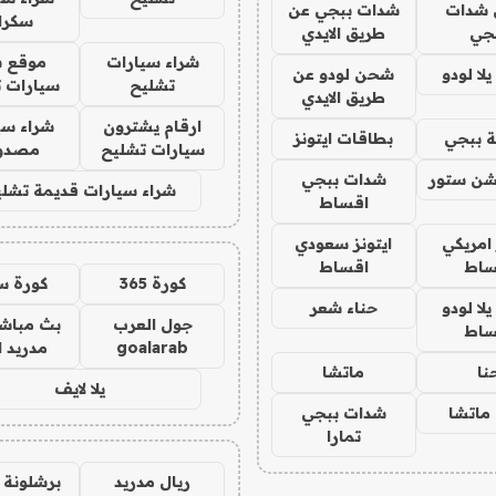
شدات
شدات ببجي عن
سكرا
جي
طريق الايدي
شراء سيارات
موقع ش
ا لودو
شحن لودو عن
تشليح
سيارات 
طريق الايدي
ارقام يشترون
شراء سي
 ببجي
بطاقات ايتونز
سيارات تشليح
مصدو
شن ستور
شدات ببجي
شراء سيارات قديمة تشلي
اقساط
 امريكي
ايتونز سعودي
ساط
اقساط
كورة 365
كورة س
ا لودو
حناء شعر
جول العرب
بث مباشر
ساط
goalarab
مدريد ا
نا
ماتشا
يلا لايف
ماتشا
شدات ببجي
تمارا
ريال مدريد
برشلونة 