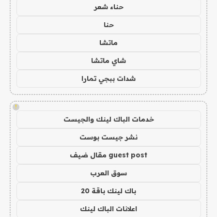
حناء شعر
حنا
ماتشا
شاي ماتشا
شدات ببجي تمارا
!
خدمات الباك لينك والجيست
نشر جيست بوست
guest post مقال ضيف
سوق العرب
باك لينك باقة 20
اعلانات الباك لينك