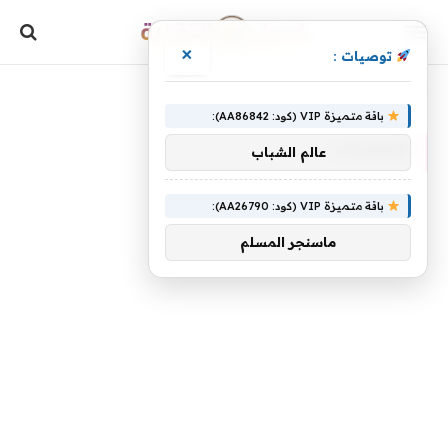
×
توصيات :
»
الرئيسية
اختصارات
باقة متميزة VIP (كود: AA86842):
اختصارات
عالم الشباب
باقة متميزة VIP (كود: AA26790):
ماسنجر المسلم