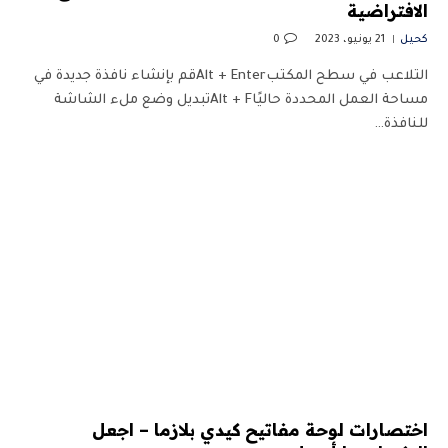
الافتراضية
كحيل
21 يونيو، 2023
0
التلاعب في سطح المكتبAlt + Enterقم بإنشاء نافذة جديدة في
مساحة العمل المحددة حاليًاAlt + Fتبديل وضع ملء الشاشة
للنافذة…
اختصارات لوحة مفاتيح كيدي بلازما – اجعل