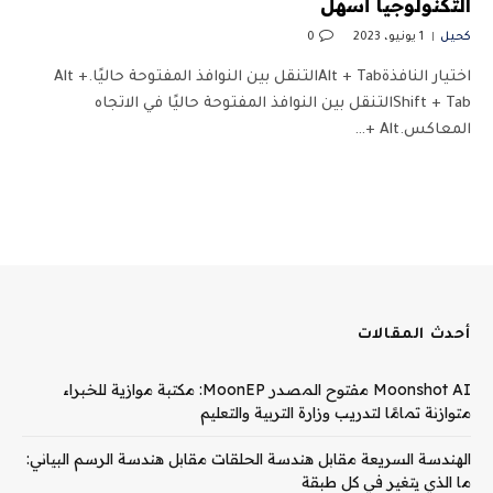
التكنولوجيا أسهل
كحيل
1 يونيو، 2023
0
اختيار النافذةAlt + Tabالتنقل بين النوافذ المفتوحة حاليًا.Alt +
Shift + Tabالتنقل بين النوافذ المفتوحة حاليًا في الاتجاه
المعاكس.Alt +…
أحدث المقالات
Moonshot AI مفتوح المصدر MoonEP: مكتبة موازية للخبراء
متوازنة تمامًا لتدريب وزارة التربية والتعليم
الهندسة السريعة مقابل هندسة الحلقات مقابل هندسة الرسم البياني:
ما الذي يتغير في كل طبقة