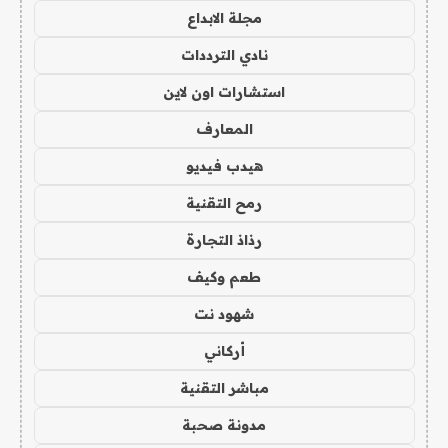
مجلة الابداع
نادي الترددات
استشارات اون لاين
المعارف
هيدب فيديو
رمح التقنية
رذاذ التجارة
طعم وكيف
شهود نت
أركاني
مباشر التقنية
مدونة صحبة