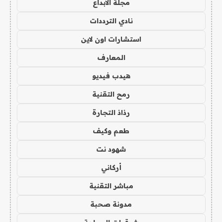
مجلة الابداع
نادي الترددات
استشارات اون لاين
المعارف
هيدب فيديو
رمح التقنية
رذاذ التجارة
طعم وكيف
شهود نت
أركاني
مباشر التقنية
مدونة صحبة