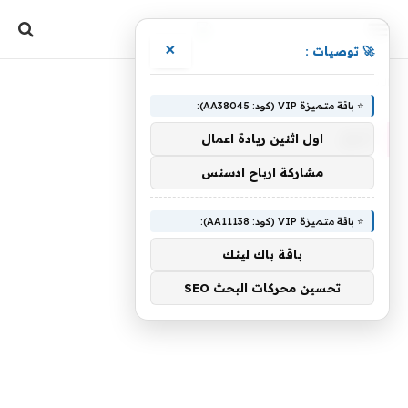
×
🚀 توصيات :
»
الرئيسية
أروع
⭐ باقة متميزة VIP (كود: AA38045):
أروع
اول اثنين ريادة اعمال
مشاركة ارباح ادسنس
⭐ باقة متميزة VIP (كود: AA11138):
باقة باك لينك
تحسين محركات البحث SEO