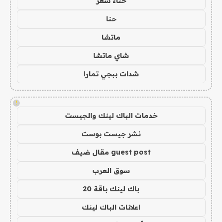
حناء شعر
حنا
ماتشا
شاي ماتشا
شدات ببجي تمارا
!
خدمات الباك لينك والجيست
نشر جيست بوست
guest post مقال ضيف
سوق العرب
باك لينك باقة 20
اعلانات الباك لينك