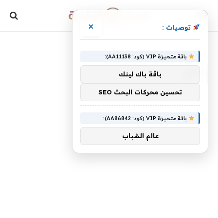
×
توصيات :
»
الرئيسية
أتاح
باقة متميزة VIP (كود: AA11138):
أتاح
باقة باك لينك
تحسين محركات البحث SEO
باقة متميزة VIP (كود: AA86842):
عالم الشباب