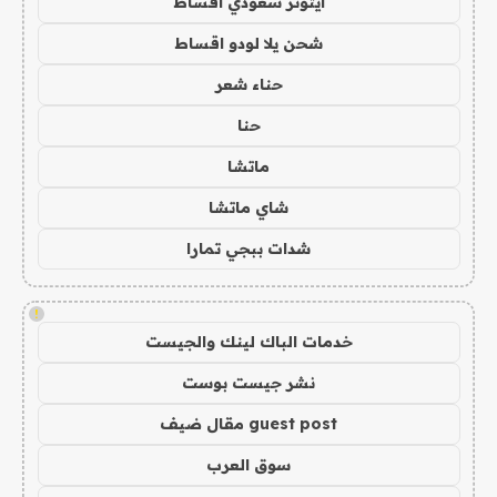
ايتونز سعودي اقساط
شحن يلا لودو اقساط
حناء شعر
حنا
ماتشا
شاي ماتشا
شدات ببجي تمارا
!
خدمات الباك لينك والجيست
نشر جيست بوست
guest post مقال ضيف
سوق العرب