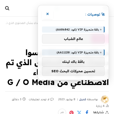
×
🚀 توصيات :
»
»
الرئيسية
، مقالات
موظفو Gizmodo ليسوا سعداء بشأن المحتوى الذي تم إنشاؤه بواسطة الذكاء الاصطناعي من G / O Media
⭐ باقة متميزة VIP (كود: AA86842):
عالم الشباب
، مقالات
موظفو Gizmodo ليسوا
⭐ باقة متميزة VIP (كود: AA11138):
سعداء بشأن المحتوى الذي تم
باقة باك لينك
إنشاؤه بواسطة الذكاء
تحسين محركات البحث SEO
الاصطناعي من G / O Media
بواسطة
كحيل
8 يوليو، 2023
لا توجد تعليقات
3 دقائق
4
زيارة
شاركها