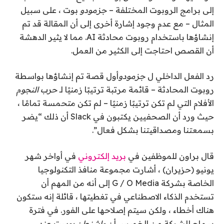
إلى برامج الروبوت المختلفة –
جزمودو
بوت ، على سبيل
المثال – مع عدم وجود إشارة أخرى إلى أن المقالة قد تم
إنشاؤها باستخدام روبوت محادثة AI. مما لا يثير الدهشة
أن القصص احتاجت إلى الكثير من العمل.
رد الفعل الداخلي ل
جزمودو
أول قصة تم إنشاؤها بواسطة
روبوت المحادثة – قائمة مرتبة ترتيبًا زمنيًا لـ
حرب النجوم
الأفلام التي لم تكن ترتيبًا زمنيًا – لم تكن متحمسة تمامًا ،
حيث ورد أن الصحفيين يكتبون في Slack أن ذلك “يضر
بسمعتنا ومصداقيتنا بشكل فعال”.
قال براون للموظفين في
بريد إلكتروني
في أواخر شهر
يونيو (حزيران) ، أشارت مجموعة منافذ التكنولوجيا
الخاصة بشركة G / O Media إلى أنه من المهم أن
تستخدم الذكاء الاصطناعي في تغطيتها ، قائلة إنه ستكون
هناك أخطاء ، ولكن سيتم إصلاحها على الفور. في فترة
سماح للشركة من الخميس أن
واشنطن بوست
عند