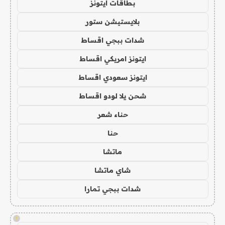
بطاقات ايتونز
بلايستيشن ستور
شدات ببجي اقساط
ايتونز امريكي اقساط
ايتونز سعودي اقساط
شحن يلا لودو اقساط
حناء شعر
حنا
ماتشا
شاي ماتشا
شدات ببجي تمارا
!