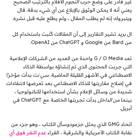
غير قادر على وضع
حرب النجوم
الأفلام بالترتيب الصحيح
يعني أنه لا يمكن الوثوق بالإبلاغ عن أي شيء بدقة. قال
ويتبروك إنه لم يطلب المقال ، ولم يطلع عليه قبل نشره.
ال
بريد
تشير التقارير إلى أن المقالات كُتبت باستخدام كل
من Bard من Google و ChatGPT من OpenAI.
تعد G / O Media واحدة من العديد من الشركات الإعلامية
التي جربت المحتوى الذي تم إنشاؤه بواسطة الذكاء
الاصطناعي في الأشهر القليلة الماضية.
سي نت
بدأت مؤخرًا
في إصلاح مقاربتها للذكاء الاصطناعي بعد تعرضها لانتقادات
شديدة من وسائل الإعلام بشأن استخدامها للتكنولوجيا ،
بينما
من الداخل
بدأت تجربتها الخاصة مع ChatGPT في
أبريل.
اتحاد GMG الذي يمثل
جزمودو
سأل الكتاب ، وهو جزء من
نقابة الكتاب الأمريكية والشرقية ، القراء
عدم النقر فوق أي