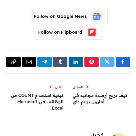
Follow on Google News
Follow on Flipboard
فيسبوك
تويتر
بينتيريست
لينكدإن
Tumblr
تيلقرام
البريد
Copy
الإلكتروني
Link
السابق
التالي
كيف تربح أرصدة مجانية في
كيفية استخدام COUNT من
أمازون برايم داي
الوظائف في Microsoft
Excel
كحيل