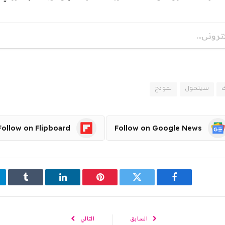
سيتحول
نموذج
Follow on Flipboard
Follow on Google News
فيسبوك
تويتر
بينتيريست
لينكدإن
Tumblr
السابق
التالي