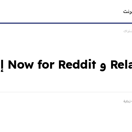
رنت
سيتحول 
زيارة