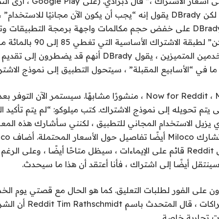
اللمسات الأخيرة على أسعار الاشت
3.99 دولارًا أمريكيًا ، لكن DBrady يقول إنه “يجب أن يكون الآن مجانيًا لل
ذلك قريبًا.) تعمل DBrady على خفض حجم مكالمات واجهة برمجة التطبي
إلى “أقل سعر ممكن” لطبقة الاشتراك
بالنسبة إلى المستخدمين المتميزين ، يقول DBrady أنهم قد
 في “الأسابيع المقبلة” ، سيتحول التطبيق إلى نموذج الاشتر
أصدر مطور Now for Reddit ، Miloco ، منشورًا مشابهًا. سيستمر الآن ا
 يتم تحويله إلى نموذج الاشتراك. كتب ميلوكو: “لم يتم تأكيد ا
ذي يزيل الاستخدام المجاني للتطبيق ، لكنني سأشارك هذه الم
Reddit ، وهو عميل Reddit قائم على الإيماءات ، سيظل متاحًا أيضًا ، وعلى ا
سينتقل أيضًا إلى اشتراك ، فأنا أعتقد أن هذا ما سيحدث.
 على الفور لطلبات التعليق. كما هو الحال مع قصتي يوم ا
Narwhal إلى الاشتراكات ، قال
ت تجارية خاصة.