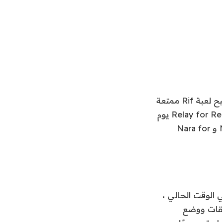
إذا كنت تبحث عن تطبيق Reddit تابع لجهة خارجية لنظام Android ، فبعد أن تصبح لعبة Rif ممتعة
لأن Reddit (RIF) ستختفي قريبًا ، سيكون لديك بعض الخيارات. أعلن مطور Relay for Reddit يوم
الجمعة أن التطبيق سيستمر في التوفر بعد الأول من يوليو ، بينما قال مطور Now و Nara for
ي لمستخدمي Relay على الفور. في الوقت الحالي ،
يقات ووضع