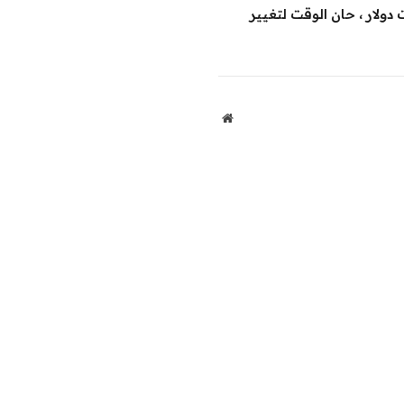
ى 3 تريليونات دولار ، حان الوقت لتغيير
موقع
الويب