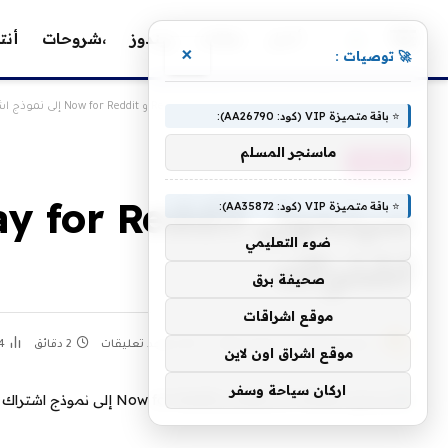
أخبار
مقالات
ويندوز
،شروحات
أنت
×
🚀 توصيات :
»
»
الرئيسية
، مقالات
سيتحول Relay for Reddit و Now for Reddit إلى نموذج اشتراك
⭐ باقة متميزة VIP (كود: AA26790):
ماسنجر المسلم
، مقالات
⭐ باقة متميزة VIP (كود: AA35872):
ضوء التعليمي
اشتراك
صحيفة برق
موقع اشراقات
بواسطة
كحيل
1 يوليو، 2023
لا توجد تعليقات
2 دقائق
4
موقع اشراق اون لاين
اركان سياحة وسفر