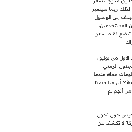
راك ،” قال دبرادي. (على Google Play ، أرى التطبيق مدرجًا بسعر
استخدام” ، لذلك ربما سيتغير
قات وتهدف إلى الوصول
 الأساسية التي تغطي 85 إلى 90 بالمائة من المستخدمين.
 يضطرون إلى تقديم “بضع نقاط سعر
اك.
لتوفر بعد الأول من يوليو ،
لجدول الزمني
علومات معك عندما
أستطيع ذلك”. لم تشارك Miloco أيضًا تفاصيل حول الأسعار المحتملة. أضاف Miloco أن Nara for
لرغم من أنهم لم
لخميس حول تحول
 المتحدث باسم Reddit Tim Rathschmidt أن الشركة لا تكشف عن