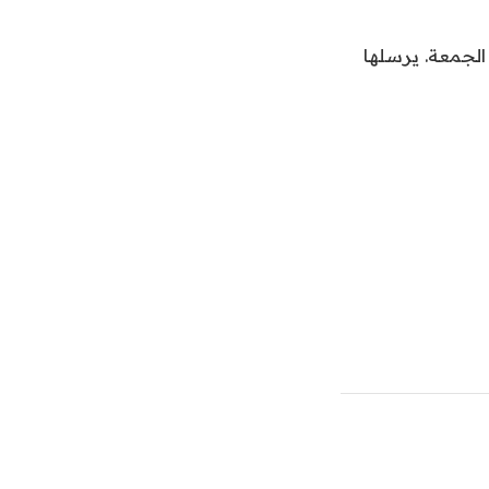
و RIF و Sync على الإغلاق يوم الجمعة. يرسلها