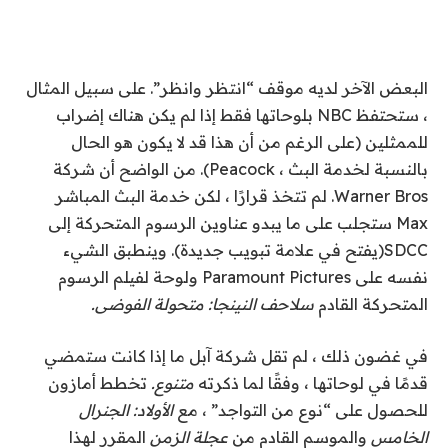
البعض الآخر لديه موقف “انتظر وانظر”. على سبيل المثال
، ستحتفظ NBC بلوحاتها فقط إذا لم يكن هناك إضراب
للممثلين (على الرغم من أن هذا قد لا يكون هو الحال
بالنسبة لخدمة البث ، Peacock). من الواضح أن شركة
Warner Bros. لم تتخذ قرارًا ، لكن خدمة البث المباشر
Max ستجلب على ما يبدو عناوين الرسوم المتحركة إلى
SDCC
(يفتح في علامة تبويب جديدة)
. وينطبق الشيء
نفسه على Paramount Pictures ولوحة لفيلم الرسوم
المتحركة القادم
سلاحف النينجا: متحولة الفوضى
.
في غضون ذلك ، لم تقل شركة آبل ما إذا كانت ستمضي
قدمًا في لوحاتها ، وفقًا لما ذكرته
متنوع.
تخطط أمازون
للحصول على “نوع من التواجد” ، مع
الأولاد: الجنرال
الخامس
والموسم القادم من
عجلة الزمن
المقرر لهذا