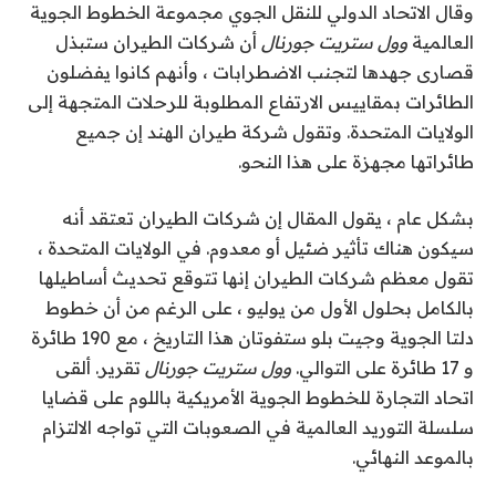
وقال الاتحاد الدولي للنقل الجوي مجموعة الخطوط الجوية
العالمية
وول ستريت جورنال
أن شركات الطيران ستبذل
قصارى جهدها لتجنب الاضطرابات ، وأنهم كانوا يفضلون
الطائرات بمقاييس الارتفاع المطلوبة للرحلات المتجهة إلى
الولايات المتحدة. وتقول شركة طيران الهند إن جميع
طائراتها مجهزة على هذا النحو.
بشكل عام ، يقول المقال إن شركات الطيران تعتقد أنه
سيكون هناك تأثير ضئيل أو معدوم. في الولايات المتحدة ،
تقول معظم شركات الطيران إنها تتوقع تحديث أساطيلها
بالكامل بحلول الأول من يوليو ، على الرغم من أن خطوط
دلتا الجوية وجيت بلو ستفوتان هذا التاريخ ، مع 190 طائرة
و 17 طائرة على التوالي.
وول ستريت جورنال
تقرير. ألقى
اتحاد التجارة للخطوط الجوية الأمريكية باللوم على قضايا
سلسلة التوريد العالمية في الصعوبات التي تواجه الالتزام
بالموعد النهائي.