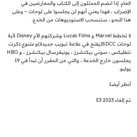
العام. إذا انضم الممثلون إلى الكتاب والمعارضين في
الإضراب ، فهذا يعني أنهم لن يجلسوا على لوحات – وعلى
هذا النحو ، ستنسحب الاستوديوهات من الخدع.
لا تخطط Marvel و Lucas Films وشركتهم الأم Disney لأية
لوحات SDCC
(يفتح في علامة تبويب جديدة)
و
متنوع
ذكرت.
نتفليكس ، سوني بيكتشرز ، يونيفرسال بيكتشرز ، و HBO
يجلسون خارج الخدعة ، والتي من المقرر أن تبدأ في 19
يوليو.
أنظر أيضا:
تم إلغاء E3 2023