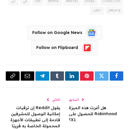
ComicCon
Diego
Marvel
Netflix
San
في
لن
وغيرهم
يكون
Follow on Google News
Follow on Flipboard
فيسبوك
تويتر
بينتيريست
لينكدإن
Tumblr
تيلقرام
البريد
Copy
الإلكتروني
Link
السابق
التالي
هل أغرت هذه الميزة
يقول Reddit إن ترقيات
Robinhood للحصول على
إمكانية الوصول للمشرفين
X1؟
قادمة إلى تطبيقات الأجهزة
المحمولة الخاصة به قريبًا