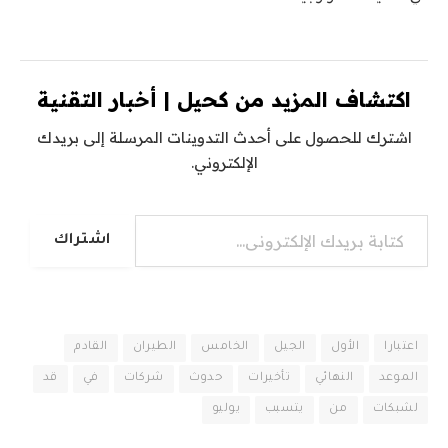
اكتشاف المزيد من كحيل | أخبار التقنية
اشترك للحصول على أحدث التدوينات المرسلة إلى بريدك
الإلكتروني.
كتابة بريدك الإلكتروني...
اشتراك
اعتبارا
الأول
الجيل
الخامس
الطيران
القادم
الموعد
النهائي
تأخيرات
حدوث
شركات
في
قد
لشبكات
من
يتسبب
يوليو