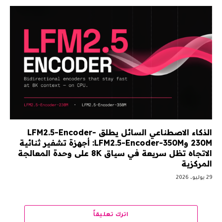
الذكاء الاصطناعي السائل يطلق LFM2.5-Encoder-
230M وLFM2.5-Encoder-350M: أجهزة تشفير ثنائية
الاتجاه تظل سريعة في سياق 8K على وحدة المعالجة
المركزية
29 يوليو، 2026
اترك تعليقاً