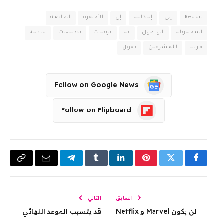
Reddit
إلى
إمكانية
إن
الأجهزة
الخاصة
المحمولة
الوصول
به
ترقيات
تطبيقات
قادمة
قريبا
للمشرفين
يقول
Follow on Google News
Follow on Flipboard
فيسبوك
تويتر
بينتيريست
لينكدإن
Tumblr
تيلقرام
البريد
Copy
الإلكتروني
Link
السابق
التالي
لن يكون Marvel و Netflix
قد يتسبب الموعد النهائي