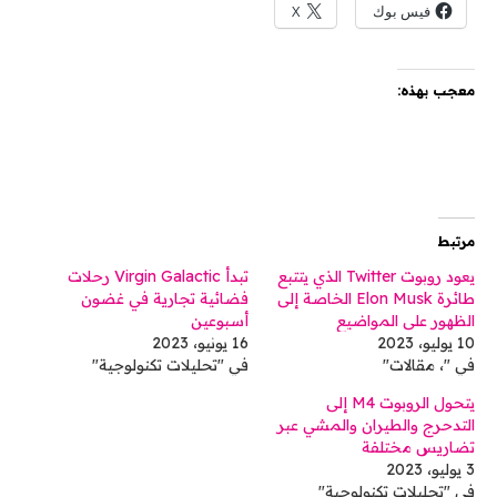
فيس بوك
X
معجب بهذه:
مرتبط
يعود روبوت Twitter الذي يتتبع
تبدأ Virgin Galactic رحلات
طائرة Elon Musk الخاصة إلى
فضائية تجارية في غضون
الظهور على المواضيع
أسبوعين
10 يوليو، 2023
16 يونيو، 2023
في "، مقالات"
في "تحليلات تكنولوجية"
يتحول الروبوت M4 إلى
التدحرج والطيران والمشي عبر
تضاريس مختلفة
3 يوليو، 2023
في "تحليلات تكنولوجية"