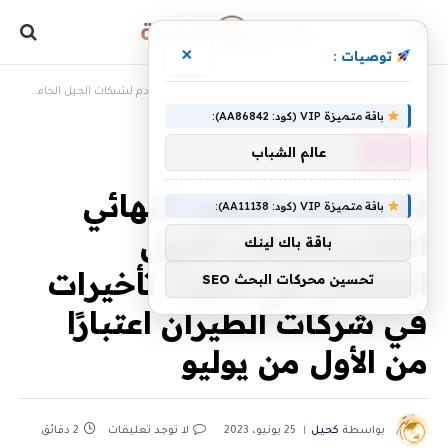
×
توصيات :
»
»
الرئيسية
، مقالات
قد يتسبب الموعد النهائي القادم لشبكات الجيل الخامس في حدوث تأخيرات في شركات الطيران اعتبارًا من الأول من يوليو
باقة متميزة VIP (كود: AA86842):
عالم الشباب
، مقالات
قد يتسبب الموعد النهائي
باقة متميزة VIP (كود: AA11138):
القادم لشبكات الجيل
باقة باك لينك
الخامس في حدوث تأخيرات
تحسين محركات البحث SEO
في شركات الطيران اعتبارًا
من الأول من يوليو
بواسطة
كحيل
25 يونيو، 2023
لا توجد تعليقات
2 دقائق