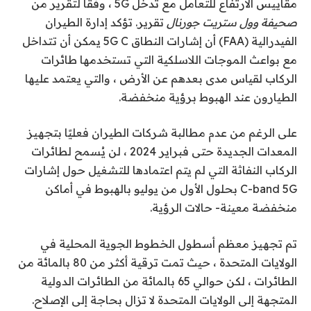
مقاييس الارتفاع للتعامل مع تدخل 5G ، وفقًا لتقرير من
صحيفة وول ستريت جورنال
تقرير. تؤكد إدارة الطيران
الفيدرالية (FAA) أن إشارات النطاق 5G C يمكن أن تتداخل
مع بواعث الموجات اللاسلكية التي تستخدمها طائرات
الركاب لقياس مدى بعدهم عن الأرض ، والتي يعتمد عليها
الطيارون عند الهبوط برؤية منخفضة.
على الرغم من عدم مطالبة شركات الطيران فعليًا بتجهيز
المعدات الجديدة حتى فبراير 2024 ، لن يُسمح لطائرات
الركاب النفاثة التي لم يتم اعتمادها للتشغيل حول إشارات
C-band 5G بحلول الأول من يوليو بالهبوط في أماكن
منخفضة معينة- حالات الرؤية.
تم تجهيز معظم أسطول الخطوط الجوية المحلية في
الولايات المتحدة ، حيث تمت ترقية أكثر من 80 بالمائة من
الطائرات ، لكن حوالي 65 بالمائة من الطائرات الدولية
المتجهة إلى الولايات المتحدة لا تزال بحاجة إلى الإصلاح.