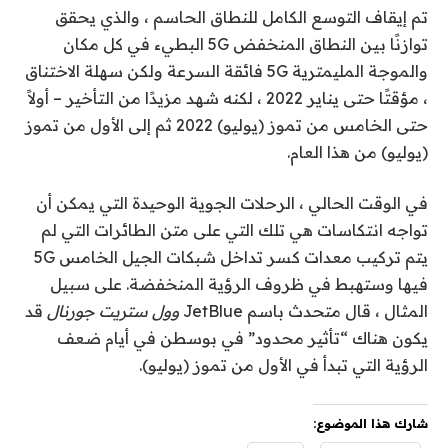
تم إيقاف التوسع الكامل للنطاق الحاسم ، والذي يحقق
توازنًا بين النطاق المنخفض 5G البطيء في كل مكان
والموجة المليمترية 5G فائقة السرعة ولكن سهلة الاختناق
، مؤقتًا حتى يناير 2022 ، لكنه شهد مزيدًا من التأخير – أولاً
حتى الخامس من تموز (يوليو) 2022 ثم إلى الأول من تموز
(يوليو) من هذا العام.
في الوقت الحالي ، الرحلات الجوية الوحيدة التي يمكن أن
تواجه انتكاسات هي تلك التي على متن الطائرات التي لم
يتم تركيب معدات كسر تداخل شبكات الجيل الخامس 5G
فيها وستهبط في ظروف الرؤية المنخفضة. على سبيل
المثال ، قال متحدث باسم JetBlue
وول ستريت جورنال
قد
يكون هناك “تأثير محدود” في بوسطن في أيام ضعف
الرؤية التي تبدأ في الأول من تموز (يوليو).
شارك هذا الموضوع: