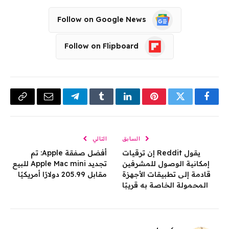
Follow on Google News
Follow on Flipboard
فيسبوك
تويتر
بينتيريست
لينكدإن
Tumblr
تيلقرام
البريد
Copy
الإلكتروني
Link
السابق
التالي
يقول Reddit إن ترقيات
أفضل صفقة Apple: تم
إمكانية الوصول للمشرفين
تجديد Apple Mac mini للبيع
قادمة إلى تطبيقات الأجهزة
مقابل 205.99 دولارًا أمريكيًا
المحمولة الخاصة به قريبًا