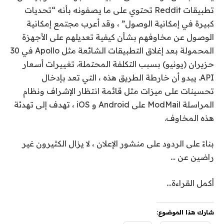
تطبيقات Reddit تحتوي على ما يصفونه بأنه “تحديات
كبيرة في إمكانية الوصول” ، وقد أعرب مجتمع إمكانية
الوصول عن مخاوفهم بشأن كيفية تعديلهم على الأجهزة
المحمولة بعد إغلاق التطبيقات الشائعة مثل Apollo في 30
حزيران (يونيو) بسبب التكلفة المحتملة. تغييرات أسعار
API. يبدو أن خارطة الطريق هذه ، التي تعد بإدخال
تحسينات على ميزات مثل قائمة انتظار الإشراف ونظام
المراسلة ModMail على Android و iOS ، تهدف إلى تهدئة
هذه المخاوف.
بناءً على الردود على منشور الإعلان ، لا يزال الكثيرون غير
راضين عن …
أكمل القراءة…
شارك هذا الموضوع: