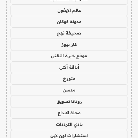
عالم الايفون
مدونة كوكان
صحيفة نهج
كار نيوز
موقع خبرة التقني
أناقة أنثى
متورخ
مدسن
روتانا تسويق
مجلة الابداع
نادي الترددات
استشارات اون لاين