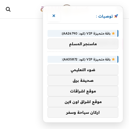
×
توصيات :
»
الرئيسية
Premium
باقة متميزة VIP (كود: AA26790):
PREMIUM
ماسنجر المسلم
باقة متميزة VIP (كود: AA35872):
ضوء التعليمي
صحيفة برق
موقع اشراقات
موقع اشراق اون لاين
اركان سياحة وسفر