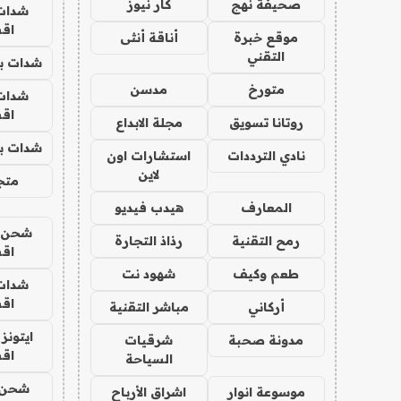
صحيفة نهج
كار نيوز
شدات
اق
موقع خبرة
أناقة أنثى
التقني
شدات بب
متورخ
مدسن
شدات
اق
روتانا تسويق
مجلة الابداع
شدات بب
نادي الترددات
استشارات اون
لاين
متجر 
المعارف
هيدب فيديو
شحن يل
رمح التقنية
رذاذ التجارة
اق
طعم وكيف
شهود نت
شدات
اق
أركاني
مباشر التقنية
ايتونز
مدونة صحبة
شرقيات
اق
السياحة
شحن 
موسوعة انوار
اشراق الأرباح