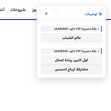
أخبار
مقالات
ويندوز
،شروحات
أنت
×
🚀 توصيات :
»
الرئيسية
plan
⭐ باقة متميزة VIP (كود: AA86842):
عالم الشباب
PLAN
⭐ باقة متميزة VIP (كود: AA38045):
اول اثنين ريادة اعمال
مشاركة ارباح ادسنس