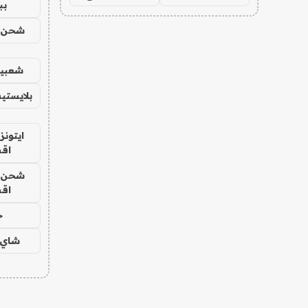
بب
شحن يل
شعبية
بلايستي
ايتونز
اق
شحن يل
اق
ح
شاي 