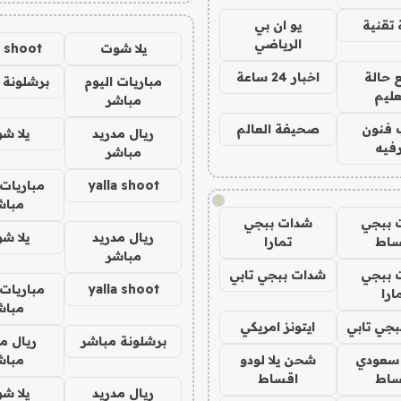
تقنية
يو ان بي
الرياضي
يلا شوت
a shoot
 حالة
اخبار 24 ساعة
مباريات اليوم
برشلونة 
عليم
مباشر
 فنون
صحيفة العالم
ريال مدريد
يلا ش
فيه
مباشر
yalla shoot
مباريات 
!
مباش
 ببجي
شدات ببجي
ريال مدريد
يلا ش
ساط
تمارا
مباشر
 ببجي
شدات ببجي تابي
yalla shoot
مباريات 
ارا
مباش
جي تابي
ايتونز امريكي
برشلونة مباشر
ريال م
 سعودي
شحن يلا لودو
مباش
ساط
اقساط
ريال مدريد
يلا ش