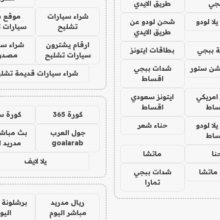
جي
طريق الايدي
شراء سيارات
موقع ش
ا لودو
شحن لودو عن
تشليح
سيارات 
طريق الايدي
ارقام يشترون
شراء سي
 ببجي
بطاقات ايتونز
سيارات تشليح
مصدو
شن ستور
شدات ببجي
شراء سيارات قديمة تشلي
اقساط
 امريكي
ايتونز سعودي
ساط
اقساط
كورة 365
كورة س
ا لودو
حناء شعر
جول العرب
بث مباشر
ساط
goalarab
مدريد ا
نا
ماتشا
يلا لايف
ماتشا
شدات ببجي
تمارا
ريال مدريد
برشلونة 
مباشر اليوم
اليو