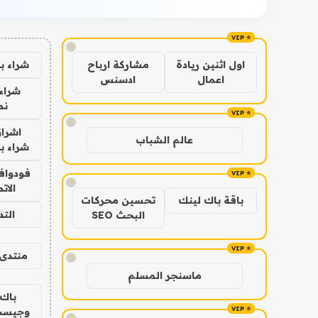
!
شراء ب
اول اثنين ريادة
مشاركة ارباح
اعمال
ادسنس
شراء 
نص
!
اشراق
عالم الشباب
شراء با
فودوافو
!
الات
باقة باك لينك
تحسين محركات
الت
البحث SEO
منتدى 
!
ماسنجر المسلم
باك 
وجيست
!