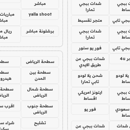
 ببجي
شدات ببجي
مباشر
ساط
تمارا
yalla shoot
مباريات 
جي تابي
متجر تقسيط
مباش
 ببجي
شدات ببجي
برشلونة مباشر
ريال م
ساط
تمارا
مباش
جي تابي
فور يو ستور
4u
شدات ببجي عن
سطحة الرياض
سطح
طريق الايدي
سطحة بين
سطح
ا لودو
شحن يلا لودو
المدن
هيدرو
ساط
تابي تمارا
سطحة شمال
سطحة 
 ببجي
ايتونز امريكي
الرياض
الري
ساط
اقساط
سطحة جنوب
اقرب س
 سعودي
فور يو
الرياض
ساط
تشليح
شراء سي
شدات
شدات ببجي عن
سكرا