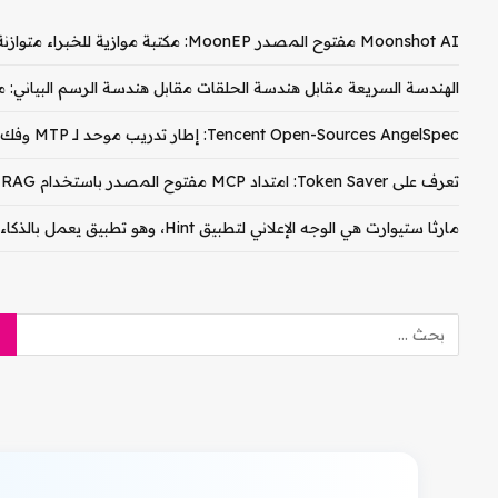
Moonshot AI مفتوح المصدر MoonEP: مكتبة موازية للخبراء متوازنة تمامًا لتدريب وزارة التربية والتعليم
الهندسة السريعة مقابل هندسة الحلقات مقابل هندسة الرسم البياني: م
Tencent Open-Sources AngelSpec: إطار تدريب موحد لـ MTP وفك تشفير الكتلة المتوازي على نماذج Hy3
تعرف على Token Saver: امتداد MCP مفتوح المصدر باستخدام RAG الهجين المحلي لخفض تكاليف رمز Claude PDF المميز بنسبة 90-99%
مارثا ستيوارت هي الوجه الإعلاني لتطبيق Hint، وهو تطبيق يعمل بالذكاء الاصطناعي لصيانة المنزل