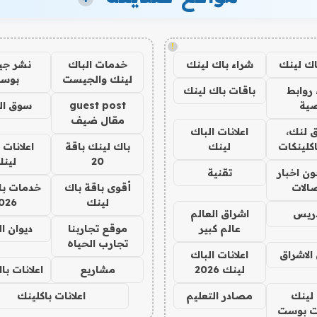
!
اك لينك
شراء باك لينك
خدمات الباك
نشر ج
لينك والجيست
بوس
روابط
باقات باك لينك
ية
guest post
سوق ال
مقال ضيف
 لنك،
اعلانات الباك
كلينكات
لينك
باك لينك باقة
اعلانات 
20
لين
ن اخبار
تقنية
صالات
أقوى باقة باك
خدمات با
لينك
026
دريس
اشراق العالم
عالم كبير
موقع تجاربنا
ديوان ا
تجارب الحياه
الاشراق
اعلانات الباك
لينك 2026
مشاريع
اعلانات ب
لينك
مصادر التعليم
اعلانات باكلينك
 بوست