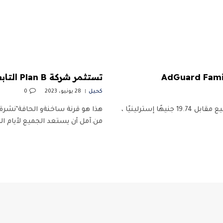
تستثمر شركة Plan B التابعة لبراد بيت في مجال الصوت بينما ينسحب الآخرون
كحيل
28 يونيو، 2023
0
TL ؛ DR: الاشتراك مدى الحياة في AdGuard Family Plan معروض للبيع مقابل 19.74 جنيهًا إسترلينيًا ،
هذا هو قرنة ساخنةو الحافة’نشرة 
من.آمل أن يستعد الجميع لأيام ا