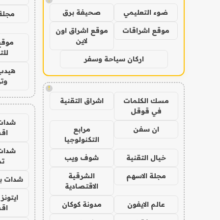
ضوء التعليمي
صحيفة برق
مجلة 
موقع اشراقات
موقع اشراق اون
لاين
موقع
للت
اركان سياحة وسفر
هيدب
وتر
!
مسك الكلمات
اشراق التقنية
في قوقل
شدات
ان سفن
مرابع
اق
التكنولوجيا
شدات
خيال التقنية
شوف ويب
تم
مجلة الاسهم
الشرقية
شدات بب
الاقتصادية
ايتونز
عالم الايفون
مدونة كوكان
اق