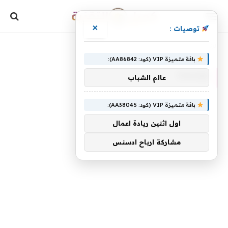
×
توصيات :
»
الرئيسية
Phone
باقة متميزة VIP (كود: AA86842):
PHONE
عالم الشباب
باقة متميزة VIP (كود: AA38045):
اول اثنين ريادة اعمال
مشاركة ارباح ادسنس