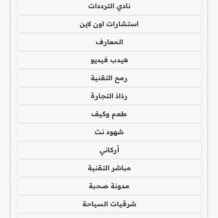
نادي الترددات
استشارات اون لاين
المعارف
هيدب فيديو
رمح التقنية
رذاذ التجارة
طعم وكيف
شهود نت
أركاني
مباشر التقنية
مدونة صحبة
شرقيات السياحة