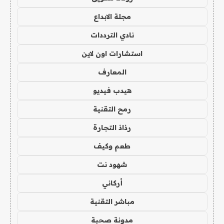
مجلة الابداع
نادي الترددات
استشارات اون لاين
المعارف
هيدب فيديو
رمح التقنية
رذاذ التجارة
طعم وكيف
شهود نت
أركاني
مباشر التقنية
مدونة صحبة