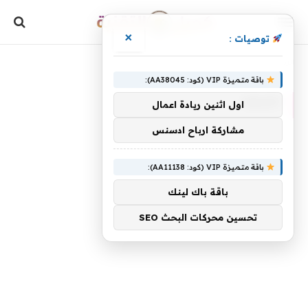
×
توصيات :
»
الرئيسية
Heart
باقة متميزة VIP (كود: AA38045):
HEART
اول اثنين ريادة اعمال
مشاركة ارباح ادسنس
باقة متميزة VIP (كود: AA11138):
باقة باك لينك
تحسين محركات البحث SEO