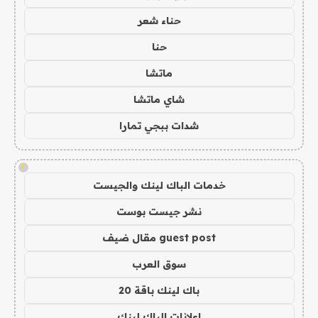
حناء شعر
حنا
ماتشا
شاي ماتشا
شدات ببجي تمارا
!
خدمات الباك لينك والجيست
نشر جيست بوست
guest post مقال ضيف
سوق العرب
باك لينك باقة 20
اعلانات الباك لينك