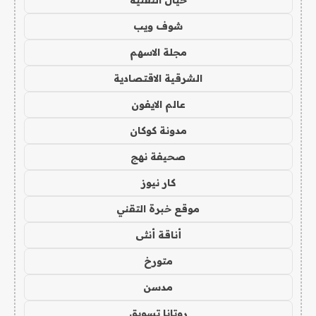
خيال التقنية
شوف ويب
مجلة الاسهم
الشرقية الاقتصادية
عالم الايفون
مدونة كوكان
صحيفة نهج
كار نيوز
موقع خبرة التقني
أناقة أنثى
متورخ
مدسن
روتانا تسويق