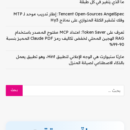
ما الذي يتغير في كل طبقة
Tencent Open-Sources AngelSpec: إطار تدريب موحد لـ MTP
وفك تشفير الكتلة المتوازي على نماذج Hy3
تعرف على Token Saver: امتداد MCP مفتوح المصدر باستخدام
RAG الهجين المحلي لخفض تكاليف رمز Claude PDF المميز بنسبة
90-99%
مارثا ستيوارت هي الوجه الإعلاني لتطبيق Hint، وهو تطبيق يعمل
بالذكاء الاصطناعي لصيانة المنزل