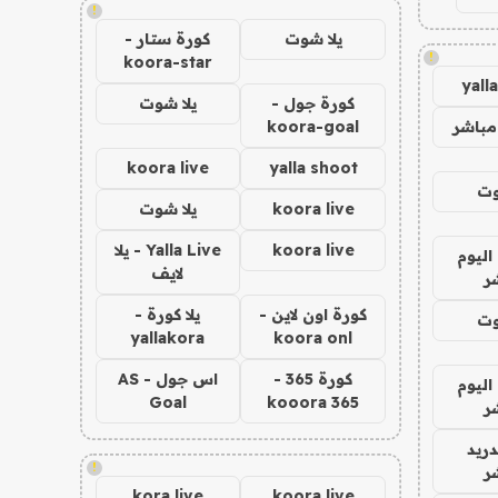
!
يلا شوت
كورة ستار -
!
koora-star
yall
كورة جول -
يلا شوت
مباشر
koora-goal
koora live
yalla shoot
وت
koora live
يلا شوت
koora live
Yalla Live - يلا
اليوم
لايف
ر
كورة اون لاين -
يلا كورة -
وت
yallakora
koora onl
كورة 365 -
اس جول - AS
اليوم
Goal
kooora 365
ر
دريد
!
ر
kora live
koora live