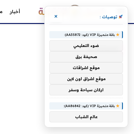
أخبار
مق
×
توصيات :
»
الرئيسية
deGoogled
باقة متميزة VIP (كود: AA35872):
ضوء التعليمي
DEGOOGLED
صحيفة برق
موقع اشراقات
موقع اشراق اون لاين
اركان سياحة وسفر
باقة متميزة VIP (كود: AA86842):
عالم الشباب