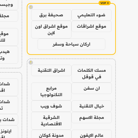
وجيست
!
ضوء التعليمي
صحيفة برق
مجلة 
موقع اشراقات
موقع اشراق اون
لاين
موقع
للت
اركان سياحة وسفر
هيدب
وتر
!
مسك الكلمات
اشراق التقنية
في قوقل
شدات
ان سفن
مرابع
اق
التكنولوجيا
شدات
خيال التقنية
شوف ويب
تم
مجلة الاسهم
الشرقية
شدات بب
الاقتصادية
ايتونز
عالم الايفون
مدونة كوكان
اق