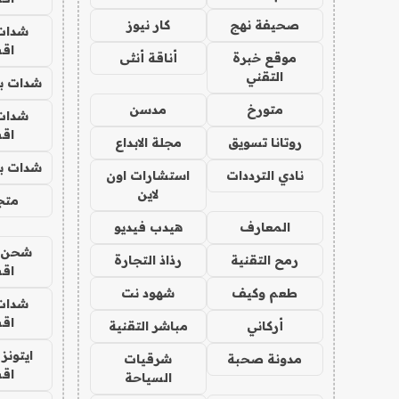
صحيفة نهج
كار نيوز
شدات
اق
موقع خبرة
أناقة أنثى
التقني
شدات بب
متورخ
مدسن
شدات
اق
روتانا تسويق
مجلة الابداع
شدات بب
نادي الترددات
استشارات اون
لاين
متجر 
المعارف
هيدب فيديو
شحن يل
رمح التقنية
رذاذ التجارة
اق
طعم وكيف
شهود نت
شدات
اق
أركاني
مباشر التقنية
ايتونز
مدونة صحبة
شرقيات
اق
السياحة