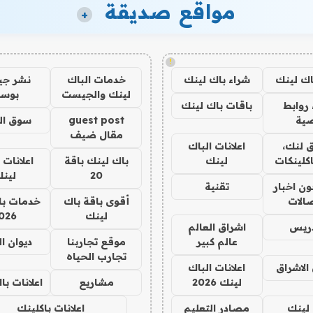
مواقع صديقة
+
!
اك لينك
شراء باك لينك
خدمات الباك
نشر ج
لينك والجيست
بوس
روابط
باقات باك لينك
ية
guest post
سوق ال
مقال ضيف
 لنك،
اعلانات الباك
كلينكات
لينك
باك لينك باقة
اعلانات 
20
لين
ن اخبار
تقنية
صالات
أقوى باقة باك
خدمات با
لينك
026
دريس
اشراق العالم
عالم كبير
موقع تجاربنا
ديوان ا
تجارب الحياه
الاشراق
اعلانات الباك
لينك 2026
مشاريع
اعلانات ب
لينك
مصادر التعليم
اعلانات باكلينك