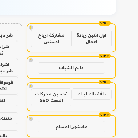
!
شراء ب
اول اثنين ريادة
مشاركة ارباح
اعمال
ادسنس
شراء 
نص
!
اشراق
عالم الشباب
شراء با
فودوافو
!
الات
باقة باك لينك
تحسين محركات
الت
البحث SEO
منتدى 
!
ماسنجر المسلم
باك 