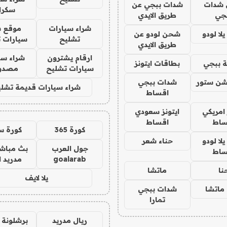
شدات
شدات ببجي عن
سكرا
جي
طريق الايدي
شراء سيارات
موقع ش
ا لودو
شحن لودو عن
تشليح
سيارات 
طريق الايدي
ارقام يشترون
شراء سي
 ببجي
بطاقات ايتونز
سيارات تشليح
مصدو
شن ستور
شدات ببجي
شراء سيارات قديمة تشلي
اقساط
 امريكي
ايتونز سعودي
ساط
اقساط
كورة 365
كورة س
ا لودو
حناء شعر
جول العرب
بث مباشر
ساط
goalarab
مدريد ا
نا
ماتشا
يلا لايف
ماتشا
شدات ببجي
تمارا
ريال مدريد
برشلونة 