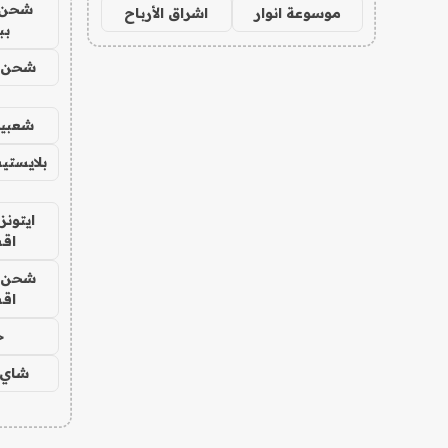
شحن 
موسوعة انوار
اشراق الأرباح
بب
شحن يل
شعبية
بلايستي
ايتونز
اق
شحن يل
اق
ح
شاي 