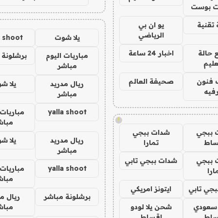
 بوست
تقنية
يو ان بي
الرياضي
يلا شوت
a shoot
 حالة
اخبار 24 ساعة
مباريات اليوم
برشلونة 
عليم
مباشر
 فنون
صحيفة العالم
ريال مدريد
يلا ش
فيه
مباشر
yalla shoot
مباريات 
!
مباش
 ببجي
شدات ببجي
ريال مدريد
يلا ش
ساط
تمارا
مباشر
 ببجي
شدات ببجي تابي
yalla shoot
مباريات 
ارا
مباش
جي تابي
ايتونز امريكي
برشلونة مباشر
ريال م
 سعودي
شحن يلا لودو
مباش
ساط
اقساط