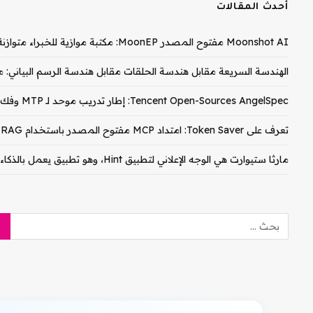
أحدث المقالات
Moonshot AI مفتوح المصدر MoonEP: مكتبة موازية للخبراء متوازنة تمامًا لتدريب وزارة التربية والتعليم
الهندسة السريعة مقابل هندسة الحلقات مقابل هندسة الرسم البياني: م
Tencent Open-Sources AngelSpec: إطار تدريب موحد لـ MTP وفك تشفير الكتلة المتوازي على نماذج Hy3
تعرف على Token Saver: امتداد MCP مفتوح المصدر باستخدام RAG الهجين المحلي لخفض تكاليف رمز Claude PDF المميز بنسبة 90-99%
مارثا ستيوارت هي الوجه الإعلاني لتطبيق Hint، وهو تطبيق يعمل بالذكاء الاصطناعي لصيانة المنزل