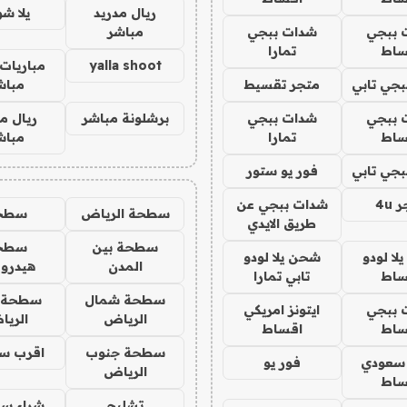
ريال مدريد
يلا ش
 ببجي
شدات ببجي
مباشر
ساط
تمارا
yalla shoot
مباريات 
جي تابي
متجر تقسيط
مباش
 ببجي
شدات ببجي
برشلونة مباشر
ريال م
ساط
تمارا
مباش
جي تابي
فور يو ستور
4u
شدات ببجي عن
سطحة الرياض
سطح
طريق الايدي
سطحة بين
سطح
ا لودو
شحن يلا لودو
المدن
هيدرو
ساط
تابي تمارا
سطحة شمال
سطحة 
 ببجي
ايتونز امريكي
الرياض
الري
ساط
اقساط
سطحة جنوب
اقرب س
 سعودي
فور يو
الرياض
ساط
تشليح
شراء سي