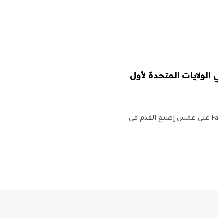
 للبيع في الولايات المتحدة لأول
تعمل العلامة التجارية الأوروبية للهواتف الذكية المستدامة Fairphone على غمس إصبع القدم في