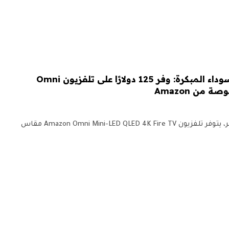
صفقة تلفزيون الجمعة السوداء المبكرة: وفر 125 دولارًا على تلفزيون Omni
وفر 125 دولارًا: اعتبارًا من 12 نوفمبر، يتوفر تلفزيون Amazon Omni Mini-LED QLED 4K Fire TV مقاس