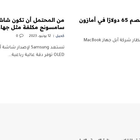
سامسونج مكلفة مثل جهاز 
كحيل
12 يونيو، 2023
0
بعد ما يبدو أنه سنوات من التكهنات “هل هم / لن يفعلوا” ، طال انتظار شركة آبل جهاز MacBook
OLED توفر دقة عالية رباعية…