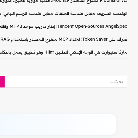
Moonshot AI مفتوح المصدر MoonEP: مكتبة موازية للخبراء متوازنة تمامًا لتدريب وزارة التربية والتعليم
الهندسة السريعة مقابل هندسة الحلقات مقابل هندسة الرسم البياني: م
Tencent Open-Sources AngelSpec: إطار تدريب موحد لـ MTP وفك تشفير الكتلة المتوازي على نماذج Hy3
تعرف على Token Saver: امتداد MCP مفتوح المصدر باستخدام RAG الهجين المحلي لخفض تكاليف رمز Claude PDF المميز بنسبة 90-99%
مارثا ستيوارت هي الوجه الإعلاني لتطبيق Hint، وهو تطبيق يعمل بالذكاء الاصطناعي لصيانة المنزل