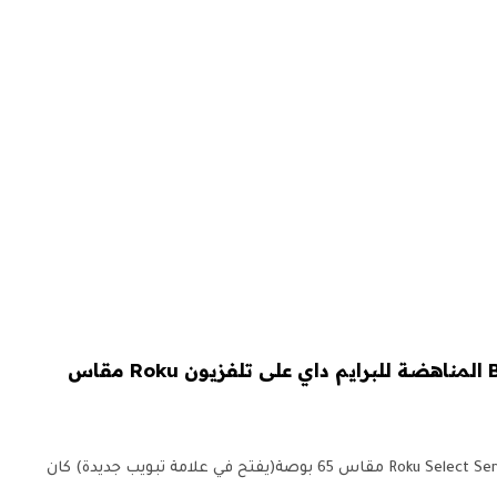
يتم عرض صفقة Best Buy المناهضة للبرايم داي على تلفزيون Roku مقاس
وفر 50 دولارًا: تلفزيون ذكي Roku Select Series 4K مقاس 65 بوصة(يفتح في علامة تبويب جديدة) كان