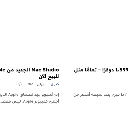
تسعير Samsung شاشتها مقاس 27 بوصة 5K بسعر 1،599 دولارًا – تمامًا مثل
للبيع الآن
كحيل
8 يوليو، 2023
0
5K. | تصوير كريس ويلش / ذا فيرج بعد سبعة أشهر من
إنه أس
أجهزة كمبيوتر Apple. ليس فقط…