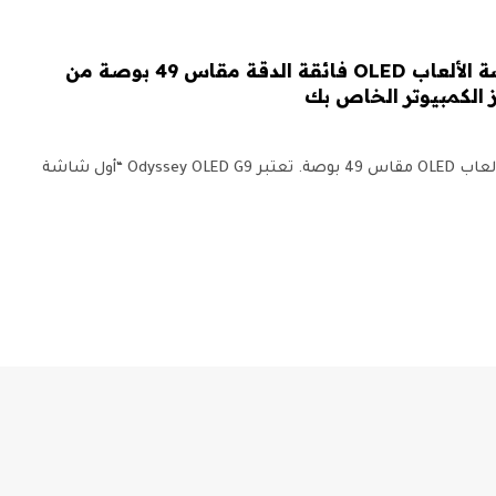
من المحتمل أن تكون شاشة الألعاب OLED فائقة الدقة مقاس 49 بوصة من
الكمبيوتر الخاص بك
تستعد Samsung لإصدار شاشة ألعاب OLED مقاس 49 بوصة. تعتبر Odyssey OLED G9 “أول شاشة