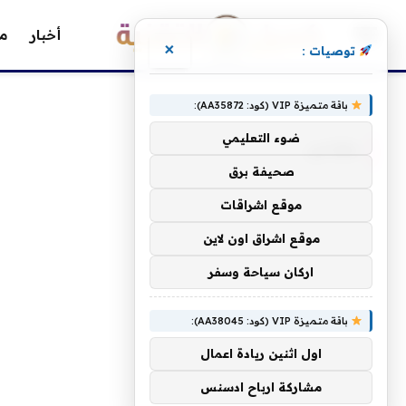
أخبار
مق
×
توصيات :
»
الرئيسية
مقاس
باقة متميزة VIP (كود: AA35872):
ضوء التعليمي
مقاس
صحيفة برق
موقع اشراقات
موقع اشراق اون لاين
اركان سياحة وسفر
باقة متميزة VIP (كود: AA38045):
اول اثنين ريادة اعمال
مشاركة ارباح ادسنس