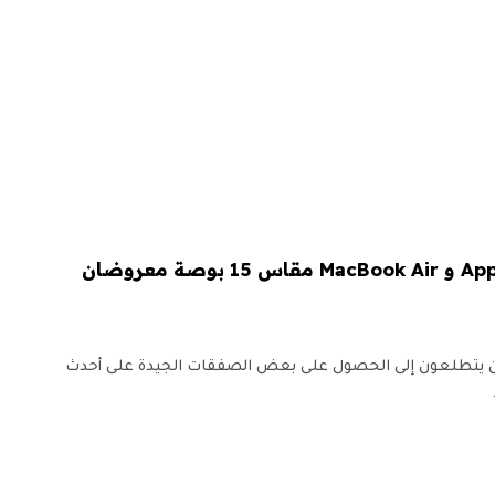
Mac Studio الجديد من Apple و MacBook Air مقاس 15 بوصة معروضان
بوع جيد لعشاق Apple الذين يتطلعون إلى الحصول على بعض الصفقات الجيدة على أحدث