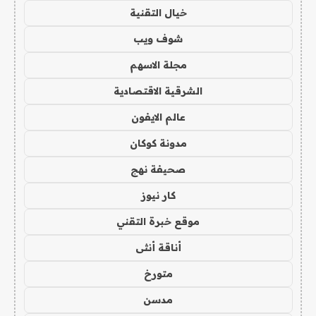
خيال التقنية
شوف ويب
مجلة الاسهم
الشرقية الاقتصادية
عالم الايفون
مدونة كوكان
صحيفة نهج
كار نيوز
موقع خبرة التقني
أناقة أنثى
متورخ
مدسن