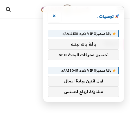
×
توصيات :
»
الرئيسية
الخطأ
باقة متميزة VIP (كود: AA11138):
الخطأ
باقة باك لينك
تحسين محركات البحث SEO
باقة متميزة VIP (كود: AA38045):
اول اثنين ريادة اعمال
مشاركة ارباح ادسنس