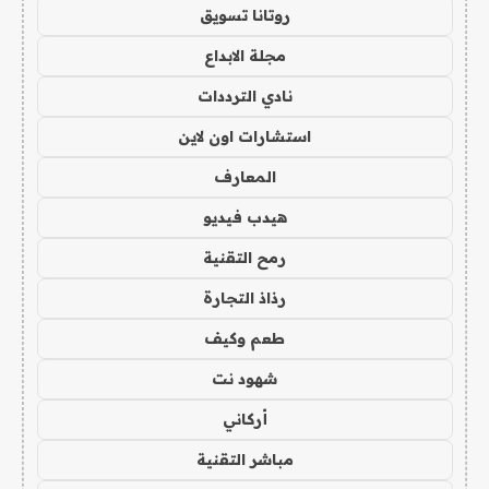
روتانا تسويق
مجلة الابداع
نادي الترددات
استشارات اون لاين
المعارف
هيدب فيديو
رمح التقنية
رذاذ التجارة
طعم وكيف
شهود نت
أركاني
مباشر التقنية