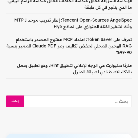
الهندسة السريعة مقابل هندسة الحلقات مقابل هندسة الرسم البياني:
ما الذي يتغير في كل طبقة
Tencent Open-Sources AngelSpec: إطار تدريب موحد لـ MTP
وفك تشفير الكتلة المتوازي على نماذج Hy3
تعرف على Token Saver: امتداد MCP مفتوح المصدر باستخدام
RAG الهجين المحلي لخفض تكاليف رمز Claude PDF المميز بنسبة
90-99%
مارثا ستيوارت هي الوجه الإعلاني لتطبيق Hint، وهو تطبيق يعمل
بالذكاء الاصطناعي لصيانة المنزل