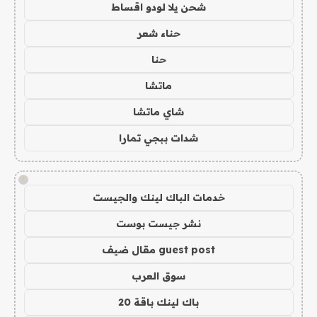
شحن يلا لودو اقساط
حناء شعر
حنا
ماتشا
شاي ماتشا
شدات ببجي تمارا
!
خدمات الباك لينك والجيست
نشر جيست بوست
guest post مقال ضيف
سوق العرب
باك لينك باقة 20