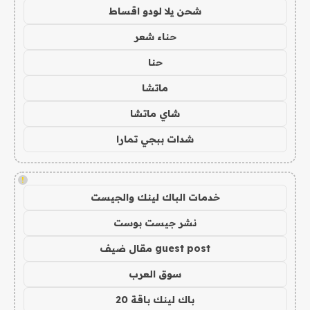
شحن يلا لودو اقساط
حناء شعر
حنا
ماتشا
شاي ماتشا
شدات ببجي تمارا
!
خدمات الباك لينك والجيست
نشر جيست بوست
guest post مقال ضيف
سوق العرب
باك لينك باقة 20