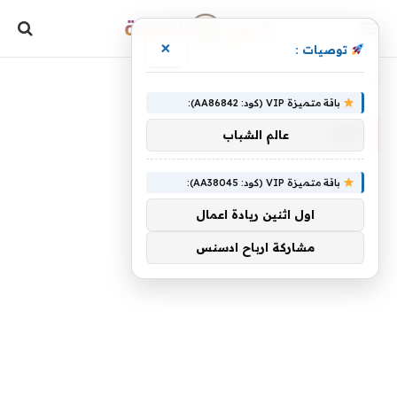
×
توصيات :
»
الرئيسية
ألقت
باقة متميزة VIP (كود: AA86842):
ألقت
عالم الشباب
باقة متميزة VIP (كود: AA38045):
اول اثنين ريادة اعمال
مشاركة ارباح ادسنس