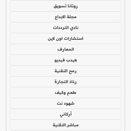
روتانا تسويق
مجلة الابداع
نادي الترددات
استشارات اون لاين
المعارف
هيدب فيديو
رمح التقنية
رذاذ التجارة
طعم وكيف
شهود نت
أركاني
مباشر التقنية