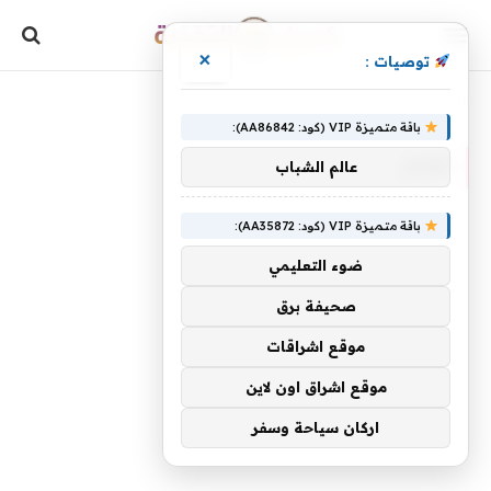
×
توصيات :
»
الرئيسية
هونج
باقة متميزة VIP (كود: AA86842):
هونج
عالم الشباب
باقة متميزة VIP (كود: AA35872):
ضوء التعليمي
صحيفة برق
موقع اشراقات
موقع اشراق اون لاين
اركان سياحة وسفر