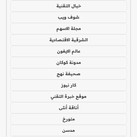
خيال التقنية
شوف ويب
مجلة الاسهم
الشرقية الاقتصادية
عالم الايفون
مدونة كوكان
صحيفة نهج
كار نيوز
موقع خبرة التقني
أناقة أنثى
متورخ
مدسن