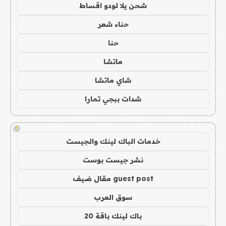
شحن يلا لودو اقساط
حناء شعر
حنا
ماتشا
شاي ماتشا
شدات ببجي تمارا
!
خدمات الباك لينك والجيست
نشر جيست بوست
guest post مقال ضيف
سوق العرب
باك لينك باقة 20