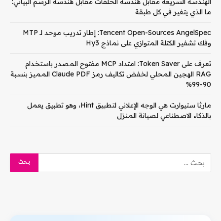
الهندسة السريعة مقابل هندسة الحلقات مقابل هندسة الرسم البياني:
ما الذي يتغير في كل طبقة
Tencent Open-Sources AngelSpec: إطار تدريب موحد لـ MTP
وفك تشفير الكتلة المتوازي على نماذج Hy3
تعرف على Token Saver: امتداد MCP مفتوح المصدر باستخدام
RAG الهجين المحلي لخفض تكاليف رمز Claude PDF المميز بنسبة
90-99%
مارثا ستيوارت هي الوجه الإعلاني لتطبيق Hint، وهو تطبيق يعمل
بالذكاء الاصطناعي لصيانة المنزل