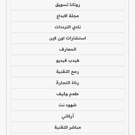
روتانا تسويق
مجلة الابداع
نادي الترددات
استشارات اون لاين
المعارف
هيدب فيديو
رمح التقنية
رذاذ التجارة
طعم وكيف
شهود نت
أركاني
مباشر التقنية