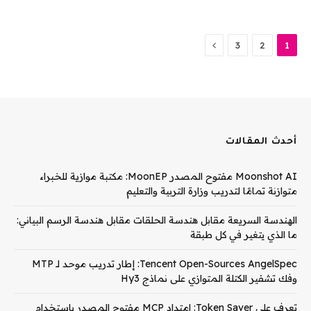
التالي
3
2
1
أحدث المقالات
Moonshot AI مفتوح المصدر MoonEP: مكتبة موازية للخبراء
متوازنة تمامًا لتدريب وزارة التربية والتعليم
الهندسة السريعة مقابل هندسة الحلقات مقابل هندسة الرسم البياني:
ما الذي يتغير في كل طبقة
Tencent Open-Sources AngelSpec: إطار تدريب موحد لـ MTP
وفك تشفير الكتلة المتوازي على نماذج Hy3
تعرف على Token Saver: امتداد MCP مفتوح المصدر باستخدام