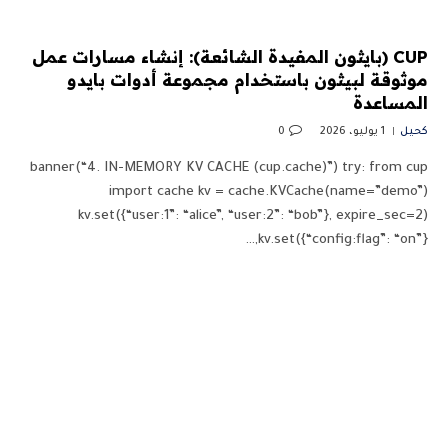
CUP (بايثون المفيدة الشائعة): إنشاء مسارات عمل
موثوقة لبيثون باستخدام مجموعة أدوات بايدو
المساعدة
كحيل
1 يوليو، 2026
0
banner(“4. IN-MEMORY KV CACHE (cup.cache)”) try: from cup
import cache kv = cache.KVCache(name=”demo”)
kv.set({“user:1”: “alice”, “user:2”: “bob”}, expire_sec=2)
kv.set({“config:flag”: “on”},…