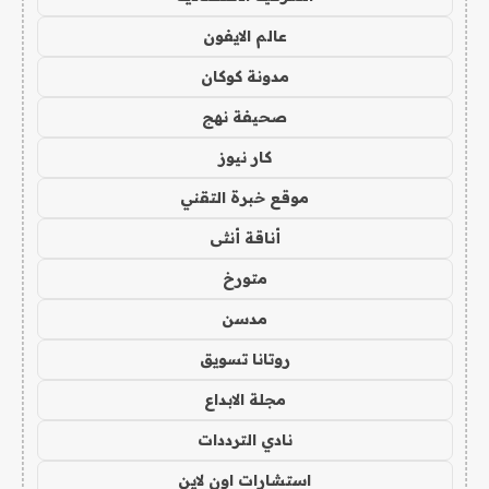
عالم الايفون
مدونة كوكان
صحيفة نهج
كار نيوز
موقع خبرة التقني
أناقة أنثى
متورخ
مدسن
روتانا تسويق
مجلة الابداع
نادي الترددات
استشارات اون لاين