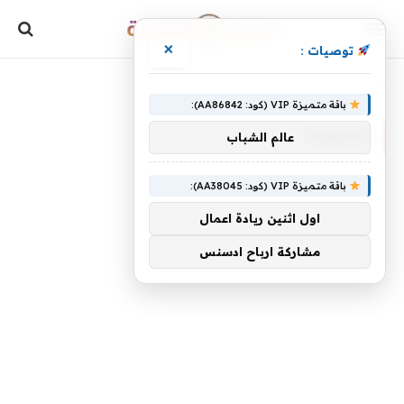
×
توصيات :
»
الرئيسية
مجموعة
باقة متميزة VIP (كود: AA86842):
مجموعة
عالم الشباب
باقة متميزة VIP (كود: AA38045):
اول اثنين ريادة اعمال
مشاركة ارباح ادسنس