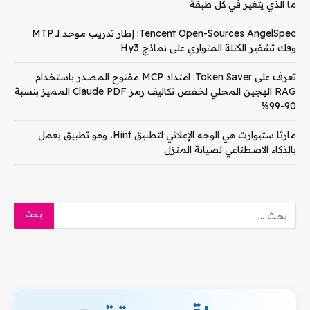
ما الذي يتغير في كل طبقة
Tencent Open-Sources AngelSpec: إطار تدريب موحد لـ MTP
وفك تشفير الكتلة المتوازي على نماذج Hy3
تعرف على Token Saver: امتداد MCP مفتوح المصدر باستخدام
RAG الهجين المحلي لخفض تكاليف رمز Claude PDF المميز بنسبة
90-99%
مارثا ستيوارت هي الوجه الإعلاني لتطبيق Hint، وهو تطبيق يعمل
بالذكاء الاصطناعي لصيانة المنزل