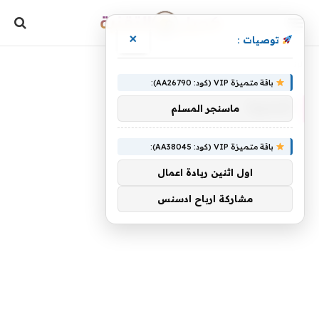
×
توصيات :
»
الرئيسية
للسيرة
باقة متميزة VIP (كود: AA26790):
للسيرة
ماسنجر المسلم
باقة متميزة VIP (كود: AA38045):
اول اثنين ريادة اعمال
مشاركة ارباح ادسنس