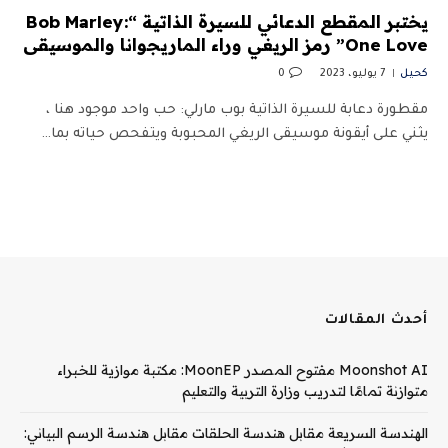
يختبر المقطع الدعائي للسيرة الذاتية “Bob Marley:
One Love” رمز الريغي وراء الماريجوانا والموسيقى
كحيل
7 يوليو، 2023
0
مقطورة دعابة للسيرة الذاتية بوب مارلي: حب واحد موجود هنا ،
يثني على أيقونة موسيقى الريغي المحبوبة ويتفحص حياته بما…
أحدث المقالات
Moonshot AI مفتوح المصدر MoonEP: مكتبة موازية للخبراء
متوازنة تمامًا لتدريب وزارة التربية والتعليم
الهندسة السريعة مقابل هندسة الحلقات مقابل هندسة الرسم البياني: