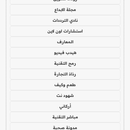
مجلة الابداع
نادي الترددات
استشارات اون لاين
المعارف
هيدب فيديو
رمح التقنية
رذاذ التجارة
طعم وكيف
شهود نت
أركاني
مباشر التقنية
مدونة صحبة