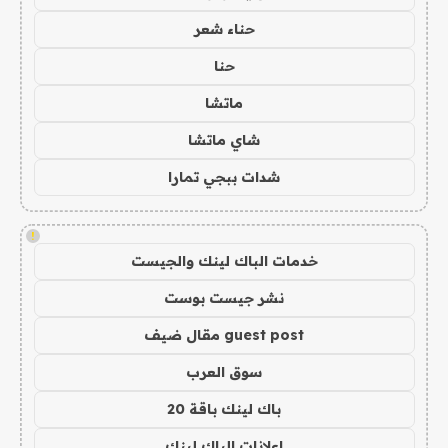
حناء شعر
حنا
ماتشا
شاي ماتشا
شدات ببجي تمارا
!
خدمات الباك لينك والجيست
نشر جيست بوست
guest post مقال ضيف
سوق العرب
باك لينك باقة 20
اعلانات الباك لينك