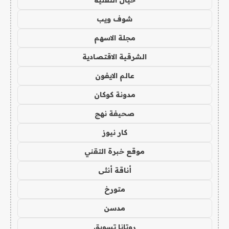
خيال التقنية
شوف ويب
مجلة الاسهم
الشرقية الاقتصادية
عالم الايفون
مدونة كوكان
صحيفة نهج
كار نيوز
موقع خبرة التقني
أناقة أنثى
متورخ
مدسن
روتانا تسويق