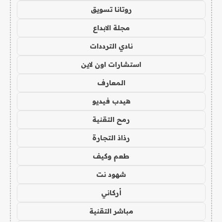
روتانا تسويق
مجلة الابداع
نادي الترددات
استشارات اون لاين
المعارف
هيدب فيديو
رمح التقنية
رذاذ التجارة
طعم وكيف
شهود نت
أركاني
مباشر التقنية