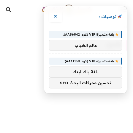
×
توصيات :
»
الرئيسية
طلبين
باقة متميزة VIP (كود: AA86842):
طلبين
عالم الشباب
باقة متميزة VIP (كود: AA11138):
باقة باك لينك
تحسين محركات البحث SEO