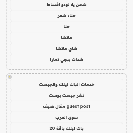
شحن يلا لودو اقساط
حناء شعر
حنا
ماتشا
شاي ماتشا
شدات ببجي تمارا
!
خدمات الباك لينك والجيست
نشر جيست بوست
guest post مقال ضيف
سوق العرب
باك لينك باقة 20