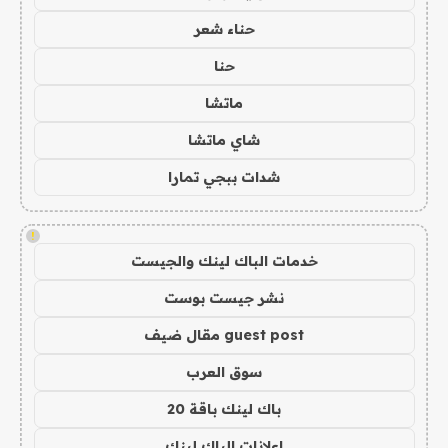
حناء شعر
حنا
ماتشا
شاي ماتشا
شدات ببجي تمارا
!
خدمات الباك لينك والجيست
نشر جيست بوست
guest post مقال ضيف
سوق العرب
باك لينك باقة 20
اعلانات الباك لينك