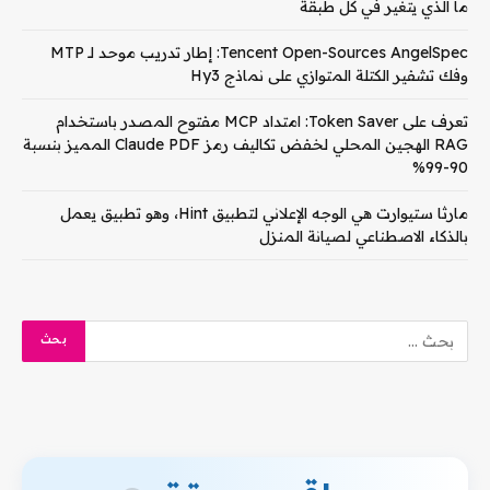
ما الذي يتغير في كل طبقة
Tencent Open-Sources AngelSpec: إطار تدريب موحد لـ MTP
وفك تشفير الكتلة المتوازي على نماذج Hy3
تعرف على Token Saver: امتداد MCP مفتوح المصدر باستخدام
RAG الهجين المحلي لخفض تكاليف رمز Claude PDF المميز بنسبة
90-99%
مارثا ستيوارت هي الوجه الإعلاني لتطبيق Hint، وهو تطبيق يعمل
بالذكاء الاصطناعي لصيانة المنزل