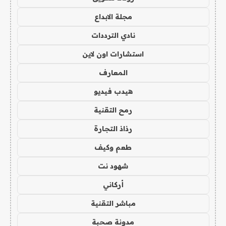
مجلة الابداع
نادي الترددات
استشارات اون لاين
المعارف
هيدب فيديو
رمح التقنية
رذاذ التجارة
طعم وكيف
شهود نت
أركاني
مباشر التقنية
مدونة صحبة