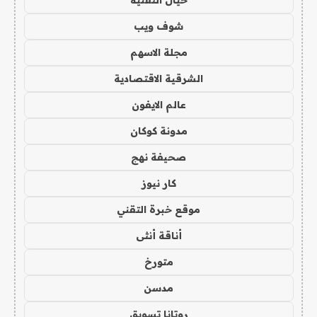
خيال التقنية
شوف ويب
مجلة الاسهم
الشرقية الاقتصادية
عالم الايفون
مدونة كوكان
صحيفة نهج
كار نيوز
موقع خبرة التقني
أناقة أنثى
متورخ
مدسن
روتانا تسويق