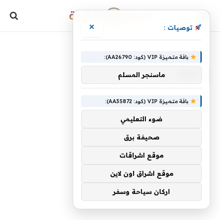
×
توصيات :
»
الرئيسية
دليلك
باقة متميزة VIP (كود: AA26790):
دليلك
ماسنجر المسلم
باقة متميزة VIP (كود: AA35872):
ضوء التعليمي
صحيفة برق
موقع اشراقات
موقع اشراق اون لاين
اركان سياحة وسفر