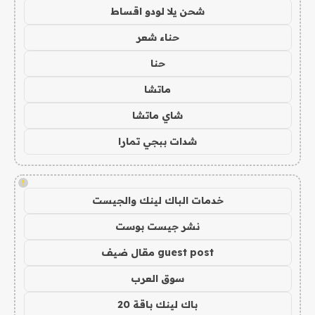
شحن يلا لودو اقساط
حناء شعر
حنا
ماتشا
شاي ماتشا
شدات ببجي تمارا
!
خدمات الباك لينك والجيست
نشر جيست بوست
guest post مقال ضيف
سوق العرب
باك لينك باقة 20