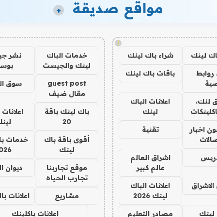
مواقع صديقة
+
!
اك لينك
شراء باك لينك
خدمات الباك
نشر ج
لينك والجيست
بوس
روابط
باقات باك لينك
ية
guest post
سوق ال
مقال ضيف
 لنك،
اعلانات الباك
كلينكات
لينك
باك لينك باقة
اعلانات 
20
لين
ن اخبار
تقنية
صالات
أقوى باقة باك
خدمات با
لينك
026
دريس
اشراق العالم
عالم كبير
موقع تجاربنا
ديوان ا
تجارب الحياه
الاشراق
اعلانات الباك
لينك 2026
مشاريع
اعلانات ب
لينك
مصادر التعليم
اعلانات باكلينك