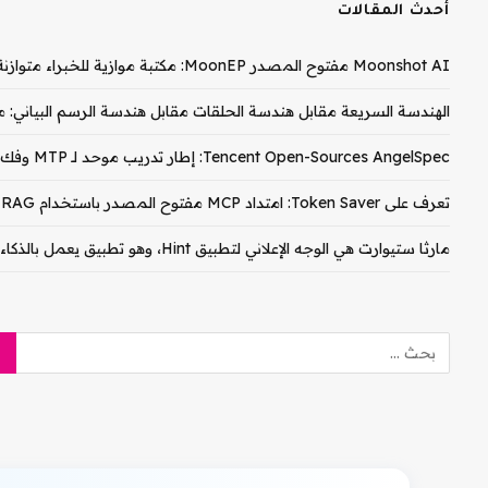
أحدث المقالات
Moonshot AI مفتوح المصدر MoonEP: مكتبة موازية للخبراء متوازنة تمامًا لتدريب وزارة التربية والتعليم
الهندسة السريعة مقابل هندسة الحلقات مقابل هندسة الرسم البياني: م
Tencent Open-Sources AngelSpec: إطار تدريب موحد لـ MTP وفك تشفير الكتلة المتوازي على نماذج Hy3
تعرف على Token Saver: امتداد MCP مفتوح المصدر باستخدام RAG الهجين المحلي لخفض تكاليف رمز Claude PDF المميز بنسبة 90-99%
مارثا ستيوارت هي الوجه الإعلاني لتطبيق Hint، وهو تطبيق يعمل بالذكاء الاصطناعي لصيانة المنزل