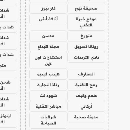
صحيفة نهج
كار نيوز
شدات
اق
موقع خبرة
أناقة أنثى
التقني
شدات بب
متورخ
مدسن
شدات
اق
روتانا تسويق
مجلة الابداع
شدات بب
نادي الترددات
استشارات اون
لاين
متجر 
المعارف
هيدب فيديو
شحن يل
رمح التقنية
رذاذ التجارة
اق
طعم وكيف
شهود نت
شدات
اق
أركاني
مباشر التقنية
ايتونز
مدونة صحبة
شرقيات
اق
السياحة