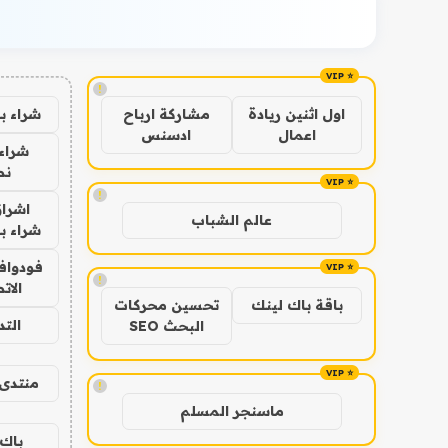
!
شراء ب
اول اثنين ريادة
مشاركة ارباح
اعمال
ادسنس
شراء 
نص
!
اشراق
عالم الشباب
شراء با
فودوافو
!
الات
باقة باك لينك
تحسين محركات
الت
البحث SEO
منتدى 
!
ماسنجر المسلم
باك 