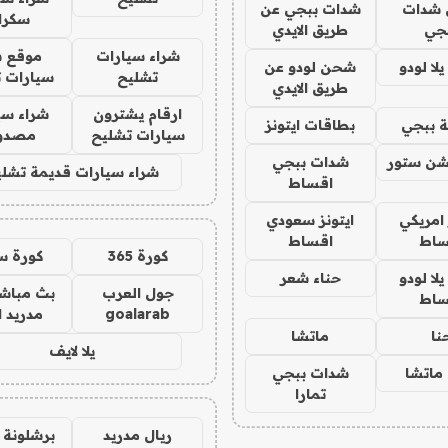
شدات
شدات ببجي عن
سكرا
جي
طريق الايدي
شراء سيارات
موقع ش
ا لودو
شحن لودو عن
تشليح
سيارات 
طريق الايدي
ارقام يشترون
شراء سي
 ببجي
بطاقات ايتونز
سيارات تشليح
مصدو
شن ستور
شدات ببجي
شراء سيارات قديمة تشلي
اقساط
 امريكي
ايتونز سعودي
ساط
اقساط
كورة 365
كورة س
ا لودو
حناء شعر
جول العرب
بث مباشر
ساط
goalarab
مدريد ا
نا
ماتشا
يلا لايف
ماتشا
شدات ببجي
تمارا
ريال مدريد
برشلونة 