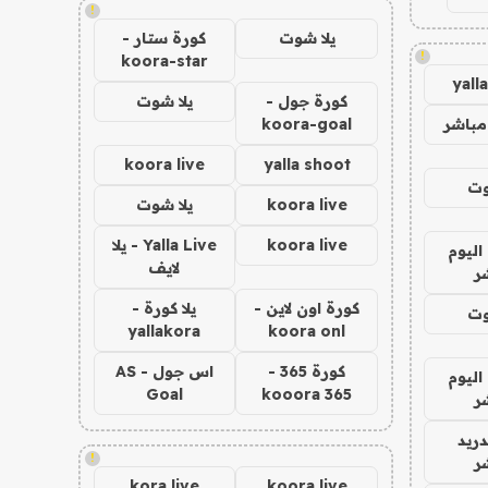
!
يلا شوت
كورة ستار -
!
koora-star
yall
كورة جول -
يلا شوت
مباشر
koora-goal
koora live
yalla shoot
وت
koora live
يلا شوت
koora live
Yalla Live - يلا
اليوم
لايف
ر
كورة اون لاين -
يلا كورة -
وت
yallakora
koora onl
كورة 365 -
اس جول - AS
اليوم
Goal
kooora 365
ر
دريد
!
ر
kora live
koora live