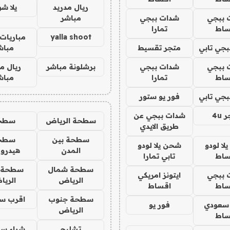
ريال مدريد
يلا ش
 ببجي
شدات ببجي
مباشر
ساط
تمارا
yalla shoot
مباريات 
جي تابي
متجر تقسيط
مباش
 ببجي
شدات ببجي
برشلونة مباشر
ريال م
ساط
تمارا
مباش
جي تابي
فور يو ستور
4u
شدات ببجي عن
سطحة الرياض
سطح
طريق الايدي
سطحة بين
سطح
ا لودو
شحن يلا لودو
المدن
هيدرو
ساط
تابي تمارا
سطحة شمال
سطحة 
 ببجي
ايتونز امريكي
الرياض
الري
ساط
اقساط
سطحة جنوب
اقرب س
 سعودي
فور يو
الرياض
ساط
تشليح
شراء سي