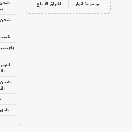
شحن 
موسوعة انوار
اشراق الأرباح
بب
شحن يل
شعبية
بلايستي
ايتونز
اق
شحن يل
اق
ح
شاي 