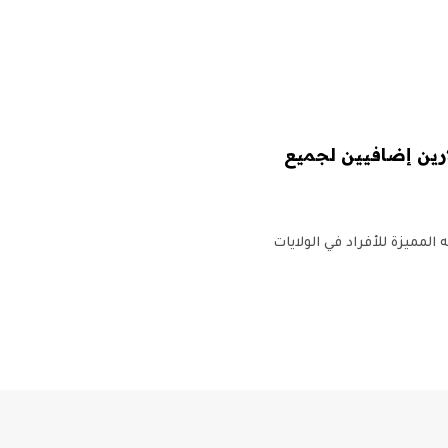
Y الفردية الآن دولارين إضافيين لجميع
لبث الأخرى ، زاد YouTube أسعار خطته المميزة للأفراد في الولايات