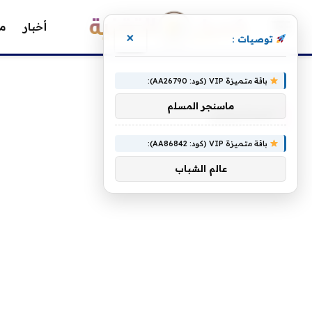
أخبار
مق
×
توصيات :
»
الرئيسية
المشتركين
باقة متميزة VIP (كود: AA26790):
ماسنجر المسلم
المشتركين
باقة متميزة VIP (كود: AA86842):
عالم الشباب