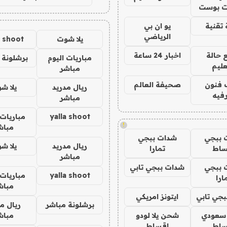
 بوست
تقنية
يو ان بي
الرياضي
يلا شوت
a shoot
 حالة
اخبار 24 ساعة
مباريات اليوم
برشلونة 
عليم
مباشر
 فنون
صحيفة العالم
ريال مدريد
يلا ش
فيه
مباشر
yalla shoot
مباريات 
!
مباش
 ببجي
شدات ببجي
ريال مدريد
يلا ش
ساط
تمارا
مباشر
 ببجي
شدات ببجي تابي
yalla shoot
مباريات 
ارا
مباش
جي تابي
ايتونز امريكي
برشلونة مباشر
ريال م
 سعودي
شحن يلا لودو
مباش
ساط
اقساط