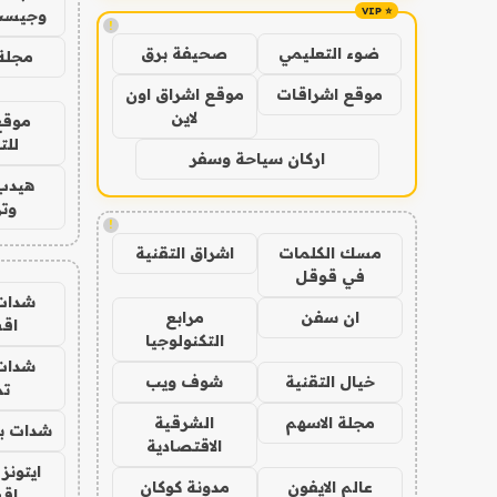
وجيست
!
ضوء التعليمي
صحيفة برق
مجلة 
موقع اشراقات
موقع اشراق اون
لاين
موقع
للت
اركان سياحة وسفر
هيدب
وتر
!
مسك الكلمات
اشراق التقنية
في قوقل
شدات
ان سفن
مرابع
اق
التكنولوجيا
شدات
خيال التقنية
شوف ويب
تم
مجلة الاسهم
الشرقية
شدات بب
الاقتصادية
ايتونز
عالم الايفون
مدونة كوكان
اق