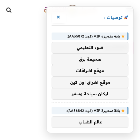
×
توصيات :
»
الرئيسية
المخبرين
باقة متميزة VIP (كود: AA35872):
المخبرين
ضوء التعليمي
صحيفة برق
موقع اشراقات
موقع اشراق اون لاين
اركان سياحة وسفر
باقة متميزة VIP (كود: AA86842):
عالم الشباب