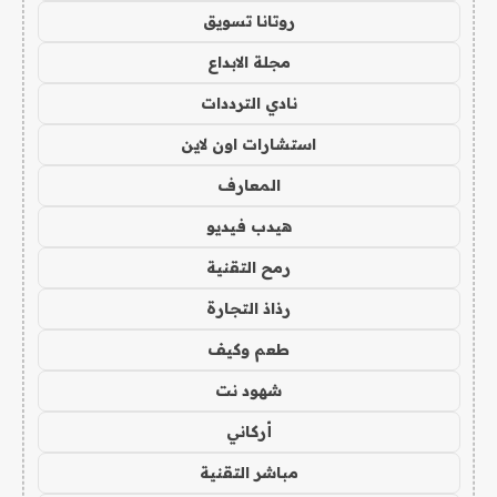
روتانا تسويق
مجلة الابداع
نادي الترددات
استشارات اون لاين
المعارف
هيدب فيديو
رمح التقنية
رذاذ التجارة
طعم وكيف
شهود نت
أركاني
مباشر التقنية