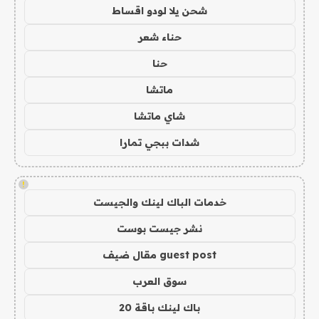
شحن يلا لودو اقساط
حناء شعر
حنا
ماتشا
شاي ماتشا
شدات ببجي تمارا
!
خدمات الباك لينك والجيست
نشر جيست بوست
guest post مقال ضيف
سوق العرب
باك لينك باقة 20