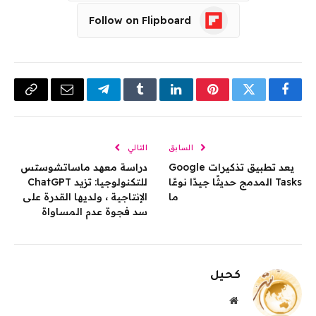
Follow on Flipboard
فيسبوك
تويتر
بينتيريست
لينكدإن
Tumblr
تيلقرام
البريد
Copy
الإلكتروني
Link
السابق
التالي
يعد تطبيق تذكيرات Google
دراسة معهد ماساتشوستس
Tasks المدمج حديثًا جيدًا نوعًا
للتكنولوجيا: تزيد ChatGPT
ما
الإنتاجية ، ولديها القدرة على
سد فجوة عدم المساواة
كحيل
موقع
الويب