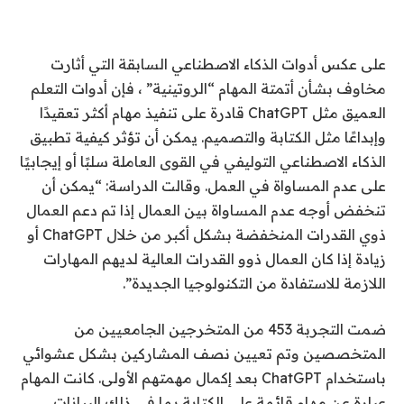
على عكس أدوات الذكاء الاصطناعي السابقة التي أثارت
مخاوف بشأن أتمتة المهام “الروتينية” ، فإن أدوات التعلم
العميق مثل ChatGPT قادرة على تنفيذ مهام أكثر تعقيدًا
وإبداعًا مثل الكتابة والتصميم. يمكن أن تؤثر كيفية تطبيق
الذكاء الاصطناعي التوليفي في القوى العاملة سلبًا أو إيجابيًا
على عدم المساواة في العمل. وقالت الدراسة: “يمكن أن
تنخفض أوجه عدم المساواة بين العمال إذا تم دعم العمال
ذوي القدرات المنخفضة بشكل أكبر من خلال ChatGPT أو
زيادة إذا كان العمال ذوو القدرات العالية لديهم المهارات
اللازمة للاستفادة من التكنولوجيا الجديدة”.
ضمت التجربة 453 من المتخرجين الجامعيين من
المتخصصين وتم تعيين نصف المشاركين بشكل عشوائي
باستخدام ChatGPT بعد إكمال مهمتهم الأولى. كانت المهام
عبارة عن مهام قائمة على الكتابة بما في ذلك البيانات