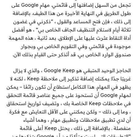
تجعل من السهل إضافتها إلى قائمتي. مهام Google على
طول الطريق في النهاية الأخيرة من هذا الطيف. بالإضافة
إلى ذلك ، فإن فتح المساعد والقول ، “ذكرني في غضون
ثلاثة أيام لاستلام التنظيف الجاف الخاص بي” ، هو أفضل
أداة التقاط عثرت عليها على الإطلاق. بعد ثانية ، هذه المهمة
موجودة في قائمتي وفي التقويم الخاص بي وبجوار
صندوق الوارد الخاص بي. قد أتذكر حتى القيام بذلك الآن.
الحاجز الوحيد المتبقي هو Google Keep ، والذي لا يزال
غريبًا جدًا: يمكنك إضافة تذكير إلى ملاحظة Keep ، لكنه لا
يظهر في المهام. هذا التكامل
استطاع
أن تكون رائعًا – يمكن
لمهام Google أن تستحوذ على جميع عناصر قائمة التحقق
في ملاحظات Keep الخاصة بك ، وتضيف تواريخ استحقاق
، وما إلى ذلك – ولكن يمكنني على الأقل التعايش مع فكرة
أن لدي تطبيق ملاحظات وتطبيق مهام ، وهما أشياء
منفصلة . بالإضافة إلى ذلك ، يحتل Keep أعلى قائمة
“التطبيقات التي لست متأكدًا من أن Google يتذكرها من