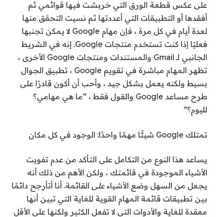
على عكس قطعة الورق التي خربشت فيها قوائمي ثم
أفقدها أو التطبيقات التي أعددتها ثم نسيت التحقق منها
لعدة أيام في كل مرة ، فإن مهام Google لا يمكن تجنبها
فعليًا إذا كنت تستخدم منتجات Google. إنه في الشريط
الجانبي لـ Gmail والمستندات ومنتجات Google الأخرى ،
تظهر المهام مباشرة في تقويم Google ، تطبيق الجوال
بسيط ولكنه يعمل بشكل جيد ، وأحب أن أكون قادرًا على
طرح مساعد Google والقول فقط ، “ما هي مهامي؟
لليوم؟”
تمتلك Google شيئًا مهمًا واحدًا: الوجود في كل مكان
يساعد هذا النوع من التكامل على التأكد من عدم تفويت
الأشياء الموجودة في قائمتك ، ولكن الأهم من ذلك أنه
يجعل من السهل وضع الأشياء
على
القائمة. أنا أتأرجح دائمًا
بين تطبيقات قائمة المهام القوية للغاية التي تبين أنها
معقدة للغاية والأدوات التي لا تفعل الكثير ولكنها على الأقل