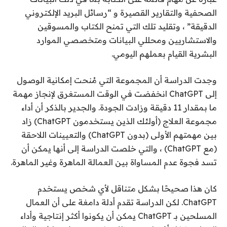
الصحفية والتقارير القصيرة و “رسائل البريد الإلكتروني
الدقيقة” ، وتقليد تلك التي تمنح الكتاب والمسوقين
والاستشاريين ومحللي البيانات ومتخصصي الموارد
البشرية القيام بعملهم اليومي.
وجدت الدراسة أن المجموعة التي مُنحت إمكانية الوصول
إلى ChatGPT انخفضت في الوقت المستغرق لإنجاز مهمة
ما بمقدار 11 دقيقة وزادت الجودة. والجدير بالذكر أن أداء
مجموعة العلاج (أولئك الذين يستخدمون ChatGPT) زاد
بين مهمتهم الأولى (بدون ChatGPT) والتعيينات اللاحقة
(مع ChatGPT) ، والتي خلصت الدراسة إلى أنها يمكن أن
تسد فجوة عدم المساواة بين العمالة الماهرة وغير الماهرة.
كان هذا صحيحًا بشكل متناقل لأي شخص يستخدم
ChatGPT. لكن الدراسة تقدم أدلة دامغة على أن العمال
المسلحين بـ ChatGPT يمكن أن يكونوا أكثر إنتاجية وأداء