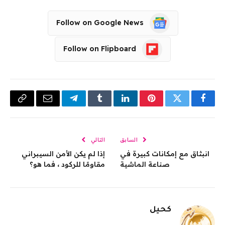
Follow on Google News
Follow on Flipboard
فيسبوك
تويتر
بينتيريست
لينكدإن
Tumblr
تيلقرام
البريد
Copy
الإلكتروني
Link
السابق
التالي
انبثاق مع إمكانات كبيرة في
إذا لم يكن الأمن السيبراني
صناعة الماشية
مقاومًا للركود ، فما هو؟
كحيل