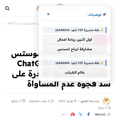
×
توصيات :
»
»
الرئيسية
، مقالات
دراسة معهد ماساتشوستس للتكنولوجيا: تزيد ChatGPT الإنتاجية ، ولديها القدرة على سد فجوة عدم المساواة
باقة متميزة VIP (كود: AA38045):
اول اثنين ريادة اعمال
، مقالات
مشاركة ارباح ادسنس
دراسة معهد ماساتشوستس
للتكنولوجيا: تزيد ChatGPT
باقة متميزة VIP (كود: AA86842):
الإنتاجية ، ولديها القدرة على
عالم الشباب
سد فجوة عدم المساواة
بواسطة
كحيل
15 يوليو، 2023
لا توجد تعليقات
3 دقائق
3
زيارة
شاركها