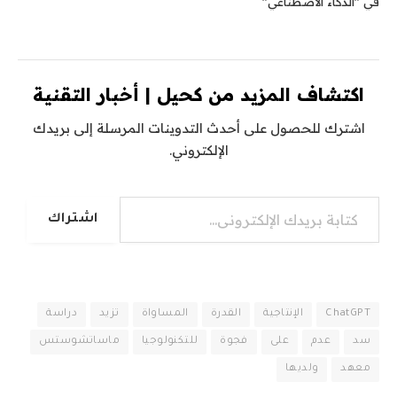
في "الذكاء الاصطناعي"
اكتشاف المزيد من كحيل | أخبار التقنية
اشترك للحصول على أحدث التدوينات المرسلة إلى بريدك
الإلكتروني.
كتابة بريدك الإلكتروني...
اشتراك
ChatGPT
الإنتاجية
القدرة
المساواة
تزيد
دراسة
سد
عدم
على
فجوة
للتكنولوجيا
ماساتشوستس
معهد
ولديها