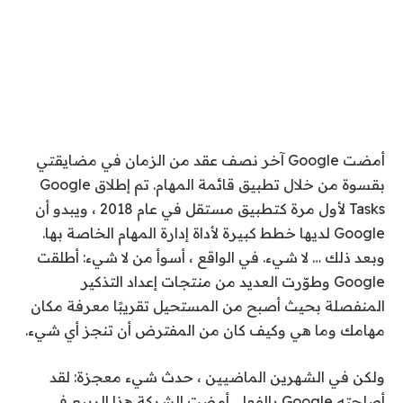
أمضت Google آخر نصف عقد من الزمان في مضايقتي
بقسوة من خلال تطبيق قائمة المهام. تم إطلاق Google
Tasks لأول مرة كتطبيق مستقل في عام 2018 ، ويبدو أن
Google لديها خطط كبيرة لأداة إدارة المهام الخاصة بها.
وبعد ذلك … لا شيء. في الواقع ، أسوأ من لا شيء: أطلقت
Google وطوّرت العديد من منتجات إعداد التذكير
المنفصلة بحيث أصبح من المستحيل تقريبًا معرفة مكان
مهامك وما هي وكيف كان من المفترض أن تنجز أي شيء.
ولكن في الشهرين الماضيين ، حدث شيء معجزة: لقد
أصلحته Google بالفعل. أمضت الشركة هذا الربيع في