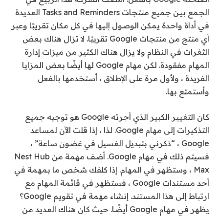
الجمع بين جميع منتجات Tasks and Reminders العديدة
في أداة واحدة يمكن الوصول إليها في كل مكان تقريبًا وعبر
أي منتج من منتجات Google تقريبًا. لا تزال هناك بعض
الثغرات في النظام ولا يزال هناك الكثير من ميزات إدارة
المهام مفقودة. لكن مهام Google لها أيضًا بعض المزايا
الفريدة ، ولأول مرة على الإطلاق ، أستخدمها بالفعل
وأستمتع بها.
كان التغيير الكبير الذي أجرته Google هو توجيه جميع
التذكيرات إلى مهام Google. لذا ، إذا قلت الآن لمساعد
Google ، “ذكرني بتبديل الغسيل في غضون ساعة” ،
فسيتم ذلك في مهام Google. أضف مهمة من Nest Hub
Max ، وستظهر في المهام. إذا كلفك شخص ما بمهمة في
أحد مستندات Google ، فستظهر في قائمة المهام مع
ارتباط إلى هذا المستند. إنشاء مهمة في تقويم Google؟
يظهر في مهام Google أيضًا. حيث كان هناك العديد من